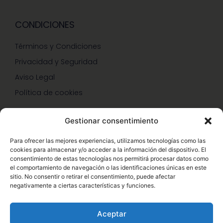
CONDICIONES
Términos y Condiciones
Privacidad y Seguridad
Aviso Legal
Política de cookies
Gestionar consentimiento
SERVICIOS Y PROMOCIONES
Para ofrecer las mejores experiencias, utilizamos tecnologías como las
cookies para almacenar y/o acceder a la información del dispositivo. El
Hazte Miembro Herbalife
consentimiento de estas tecnologías nos permitirá procesar datos como
el comportamiento de navegación o las identificaciones únicas en este
Consulta Nutrición Gratis
sitio. No consentir o retirar el consentimiento, puede afectar
negativamente a ciertas características y funciones.
Descuentos Vip Herbalife
Aceptar