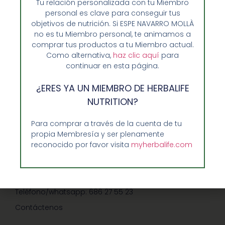
Tu relación personalizada con tu Miembro
personal es clave para conseguir tus
objetivos de nutrición. Si ESPE NAVARRO MOLLÀ
no es tu Miembro personal, te animamos a
comprar tus productos a tu Miembro actual.
Como alternativa,
haz clic aquí
para
Opiniones de Clientes
continuar en esta página.
Sobre Nosotros y Herbalife
¿ERES YA UN MIEMBRO DE HERBALIFE
Ventajas de Comprar en Enformaherbal.com
NUTRITION?
Para comprar a través de la cuenta de tu
propia Membresía y ser plenamente
GUIA RAPIDA Y AYUDA
reconocido por favor visita
myherbalife.com
Guía de Compra
Precios-Envíos-Formas de Pago
Teléfono/whatsapp: 686 27 55 23
Contáctenos