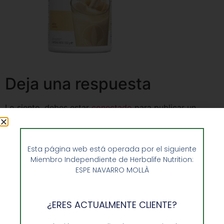
Deja una respuesta
Lo siento, debes estar
conectado
para publicar un
comentario.
Esta página web está operada por el siguiente
Miembro Independiente de Herbalife Nutrition:
ESPE NAVARRO MOLLÀ
¿ERES ACTUALMENTE CLIENTE?