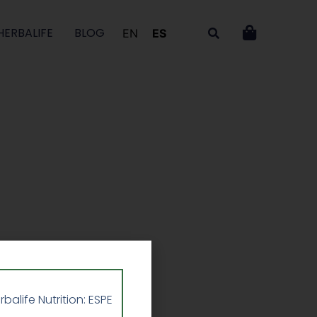
HERBALIFE
BLOG
EN
ES
life Nutrition: ESPE