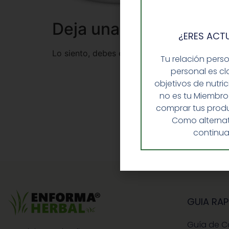
Deja una respuesta
¿ERES ACT
Lo siento, debes estar
conectado
para public
Tu relación pers
personal es cl
objetivos de nutri
no es tu Miembro
comprar tus produ
Como alternat
continua
GUIA RAP
Guía de 