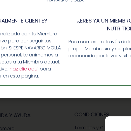
UALMENTE CLIENTE?
¿ERES YA UN MIEMBRO
NUTRITIO
ar un comentario.
onalizada con tu Miembro
ave para conseguir tus
Para comprar a través de l
ción. Si ESPE NAVARRO MOLLÀ
propia Membresía y ser p
 personal, te animamos a
reconocido por favor visit
ctos a tu Miembro actual.
iva,
haz clic aquí
para
r en esta página.
CONDICIONES
IDA Y AYUDA
Términos y Condiciones
Compra