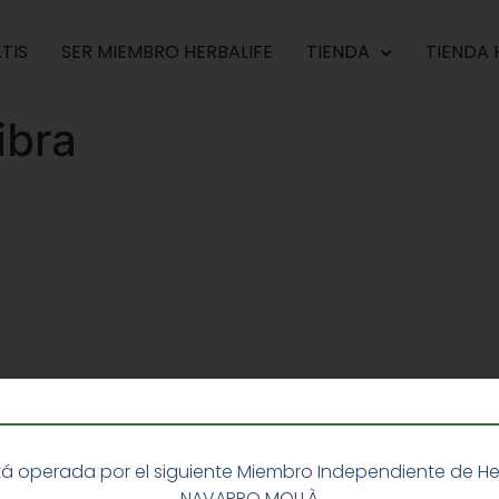
TIS
SER MIEMBRO HERBALIFE
TIENDA
TIENDA 
ibra
á operada por el siguiente Miembro Independiente de Herba
NAVARRO MOLLÀ