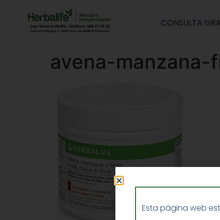
CONSULTA GRA
avena-manzana-f
Esta página web est