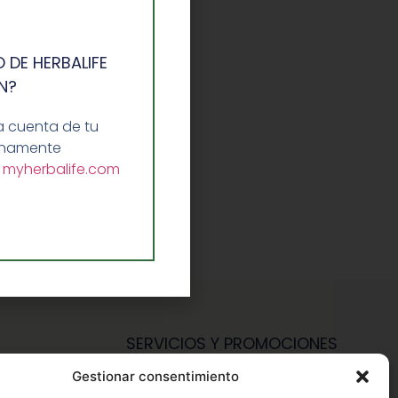
 DE HERBALIFE
N?
a cuenta de tu
lenamente
a
myherbalife.com
SERVICIOS Y PROMOCIONES
Gestionar consentimiento
Hazte Miembro Herbalife