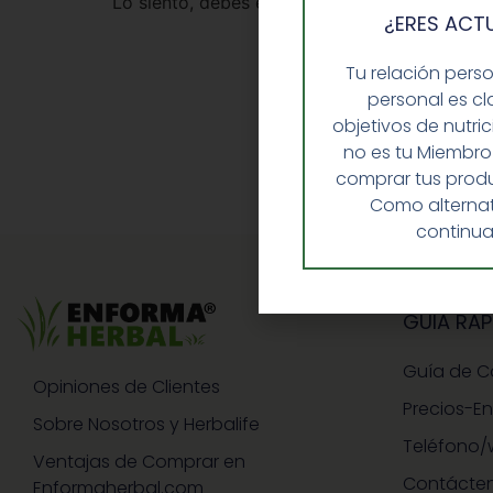
Lo siento, debes estar
conectado
para public
¿ERES ACT
Tu relación pers
personal es cl
objetivos de nutri
no es tu Miembro
comprar tus produ
Como alternat
continua
GUIA RAP
Guía de 
Opiniones de Clientes
Precios-E
Sobre Nosotros y Herbalife
Teléfono/
Ventajas de Comprar en
Contácte
Enformaherbal.com