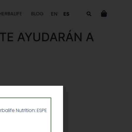
HERBALIFE
BLOG
EN
ES
TE AYUDARÁN A
life Nutrition: ESPE