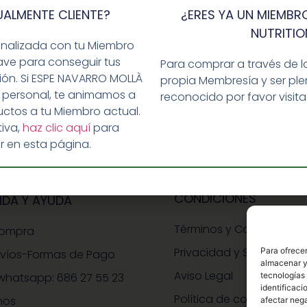
ar un comentario.
UALMENTE CLIENTE?
¿ERES YA UN MIEMBRO
NUTRITIO
onalizada con tu Miembro
ave para conseguir tus
Para comprar a través de l
ción. Si ESPE NAVARRO MOLLÀ
propia Membresía y ser p
 personal, te animamos a
reconocido por favor visit
ctos a tu Miembro actual.
iva,
haz clic aquí
para
r en esta página.
CONDICIONES
IDA Y AYUDA
Términos y Condiciones
Compra
Privacidad y Seguridad
Para ofrecer
nvíos-Formas de Pago
almacenar y/
Aviso Legal
whatsapp: 686 27 55 23
tecnologías
identificaci
Política de cookies
nos
afectar nega