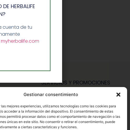
 DE HERBALIFE
N?
a cuenta de tu
lenamente
a
myherbalife.com
SERVICIOS Y PROMOCIONES
Gestionar consentimiento
Hazte Miembro Herbalife
Consulta Nutrición Gratis
 las mejores experiencias, utilizamos tecnologías como las cookies para
o acceder a la información del dispositivo. El consentimiento de estas
Descuentos Vip Herbalife
 nos permitirá procesar datos como el comportamiento de navegación o las
ones únicas en este sitio. No consentir o retirar el consentimiento, puede
tivamente a ciertas características y funciones.