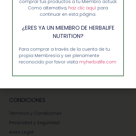
comprar tus productos a tu Miembro actual.
Ventajas de Comprar en Enformaherbal.com
Como alternativa,
haz clic aquí
para
continuar en esta página.
¿ERES YA UN MIEMBRO DE HERBALIFE
GUIA RAPIDA Y AYUDA
NUTRITION?
Guía de Compra
Para comprar a través de la cuenta de tu
propia Membresía y ser plenamente
Precios-Envíos-Formas de Pago
reconocido por favor visita
myherbalife.com
Teléfono/whatsapp: 686 27 55 23
Contáctenos
CONDICIONES
Términos y Condiciones
Privacidad y Seguridad
Aviso Legal