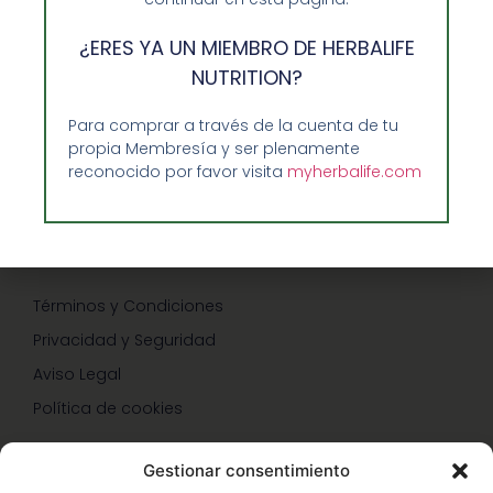
GUIA RAPIDA Y AYUDA
¿ERES YA UN MIEMBRO DE HERBALIFE
Guía de Compra
NUTRITION?
Precios-Envíos-Formas de Pago
Para comprar a través de la cuenta de tu
Teléfono/whatsapp: 686 27 55 23
propia Membresía y ser plenamente
Contáctenos
reconocido por favor visita
myherbalife.com
CONDICIONES
Términos y Condiciones
Privacidad y Seguridad
Aviso Legal
Política de cookies
Gestionar consentimiento