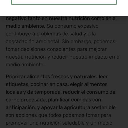
Los alimentos procesados tienen un impacto
negativo tanto en nuestra nutrición como en el
medio ambiente.
Su consumo excesivo
contribuye a problemas de salud y a la
degradación ambiental. Sin embargo, podemos
tomar decisiones conscientes para mejorar
nuestra nutrición y reducir nuestro impacto en el
medio ambiente.
Priorizar alimentos frescos y naturales, leer
etiquetas, cocinar en casa, elegir alimentos
locales y de temporada, reducir el consumo de
carne procesada, planificar comidas con
anticipación, y apoyar la agricultura sostenible
son acciones que todos podemos tomar para
promover una nutrición saludable y un medio