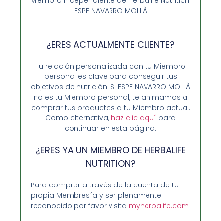
Miembro Independiente de Herbalife Nutrition:
anticipación:
Planificar tus comidas y
ESPE NAVARRO MOLLÀ
prepararlas con anticipación te ayudará a
evitar recurrir a alimentos procesados por
conveniencia. Dedica tiempo a la
¿ERES ACTUALMENTE CLIENTE?
planificación de menús y realiza una lista de
Tu relación personalizada con tu Miembro
compras que incluya alimentos frescos y
personal es clave para conseguir tus
saludables.
objetivos de nutrición. Si ESPE NAVARRO MOLLÀ
Apoyar la agricultura sostenible:
Busca
no es tu Miembro personal, te animamos a
alimentos orgánicos y de agricultura
comprar tus productos a tu Miembro actual.
Como alternativa,
haz clic aquí
para
regenerativa que se produzcan de manera
continuar en esta página.
sostenible y respetuosa con el medio
ambiente. Al elegir productos certificados,
¿ERES YA UN MIEMBRO DE HERBALIFE
estás respaldando prácticas agrícolas que
NUTRITION?
promueven la salud del suelo, la
Para comprar a través de la cuenta de tu
biodiversidad y la conservación de los
propia Membresía y ser plenamente
recursos naturales.
reconocido por favor visita
myherbalife.com
Conclusión