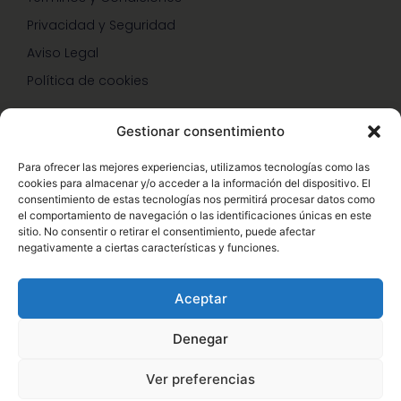
Privacidad y Seguridad
Aviso Legal
Política de cookies
Gestionar consentimiento
SERVICIOS Y PROMOCIONES
Para ofrecer las mejores experiencias, utilizamos tecnologías como las
cookies para almacenar y/o acceder a la información del dispositivo. El
Hazte Miembro Herbalife
consentimiento de estas tecnologías nos permitirá procesar datos como
el comportamiento de navegación o las identificaciones únicas en este
Consulta Nutrición Gratis
sitio. No consentir o retirar el consentimiento, puede afectar
negativamente a ciertas características y funciones.
Descuentos Vip Herbalife
Aceptar
Denegar
© Copyright 2026 – Enformaherbal.com – Miembro de
1
Ver preferencias
Herbalife Independiente. Sitio web oficial de Herbalife,