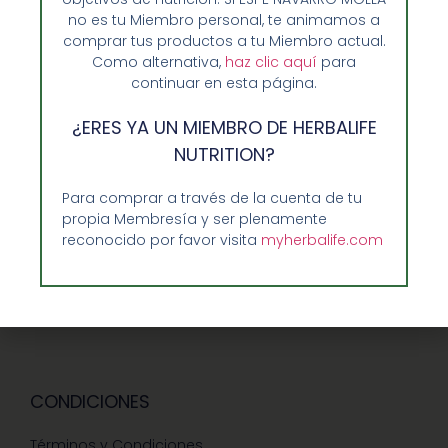
no es tu Miembro personal, te animamos a
Opiniones de Clientes
comprar tus productos a tu Miembro actual.
Sobre Nosotros y Herbalife
Como alternativa,
haz clic aquí
para
continuar en esta página.
Ventajas de Comprar en Enformaherbal.com
¿ERES YA UN MIEMBRO DE HERBALIFE
NUTRITION?
GUIA RAPIDA Y AYUDA
Para comprar a través de la cuenta de tu
propia Membresía y ser plenamente
Guía de Compra
reconocido por favor visita
myherbalife.com
Precios-Envíos-Formas de Pago
Teléfono/whatsapp: 686 27 55 23
Contáctenos
CONDICIONES
Términos y Condiciones