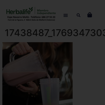
17438487_176934730