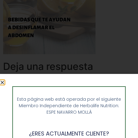
Deja una respuesta
Lo siento, debes estar
conectado
para publicar un
comentario.
Esta página web está operada por el siguiente
Miembro Independiente de Herbalife Nutrition:
ESPE NAVARRO MOLLÀ
¿ERES ACTUALMENTE CLIENTE?