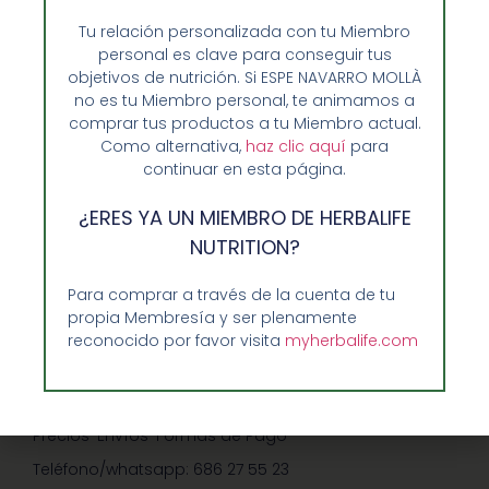
Tu relación personalizada con tu Miembro
personal es clave para conseguir tus
objetivos de nutrición. Si ESPE NAVARRO MOLLÀ
no es tu Miembro personal, te animamos a
comprar tus productos a tu Miembro actual.
Como alternativa,
haz clic aquí
para
continuar en esta página.
Opiniones de Clientes
¿ERES YA UN MIEMBRO DE HERBALIFE
Sobre Nosotros y Herbalife
NUTRITION?
Ventajas de Comprar en Enformaherbal.com
Para comprar a través de la cuenta de tu
propia Membresía y ser plenamente
reconocido por favor visita
myherbalife.com
GUIA RAPIDA Y AYUDA
Guía de Compra
Precios-Envíos-Formas de Pago
Teléfono/whatsapp: 686 27 55 23