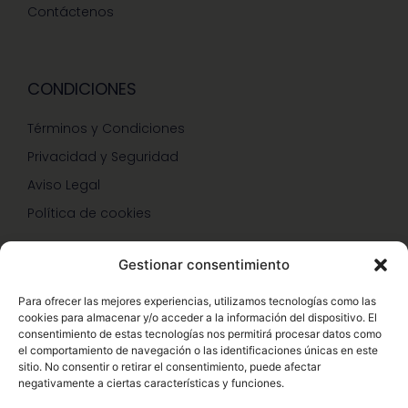
Contáctenos
CONDICIONES
Términos y Condiciones
Privacidad y Seguridad
Aviso Legal
Política de cookies
Gestionar consentimiento
SERVICIOS Y PROMOCIONES
Para ofrecer las mejores experiencias, utilizamos tecnologías como las
cookies para almacenar y/o acceder a la información del dispositivo. El
Hazte Miembro Herbalife
consentimiento de estas tecnologías nos permitirá procesar datos como
el comportamiento de navegación o las identificaciones únicas en este
Consulta Nutrición Gratis
sitio. No consentir o retirar el consentimiento, puede afectar
negativamente a ciertas características y funciones.
Descuentos Vip Herbalife