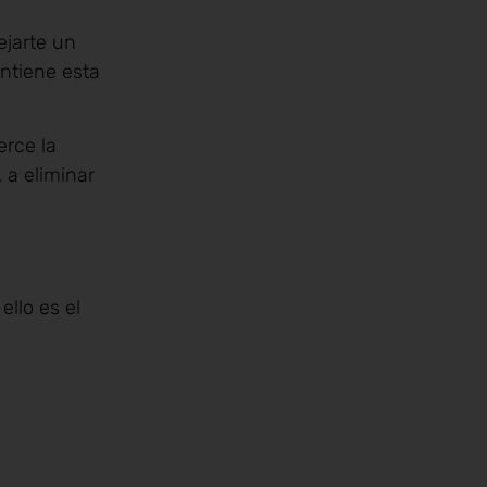
ejarte un
ntiene esta
erce la
 a eliminar
llo es el