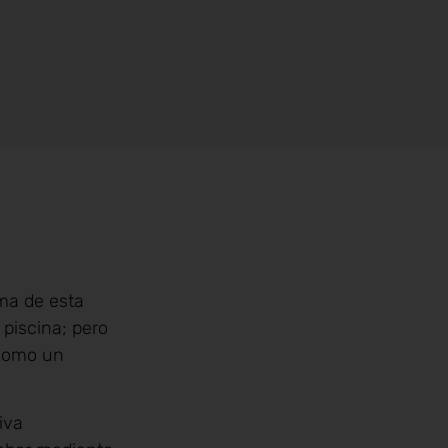
ma de esta
 piscina; pero
 como un
iva