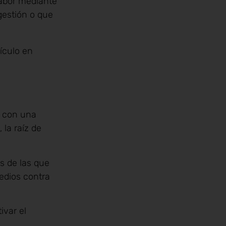
labor mediante
igestión o que
ículo en
n con una
 la raíz de
s de las que
edios contra
ivar el