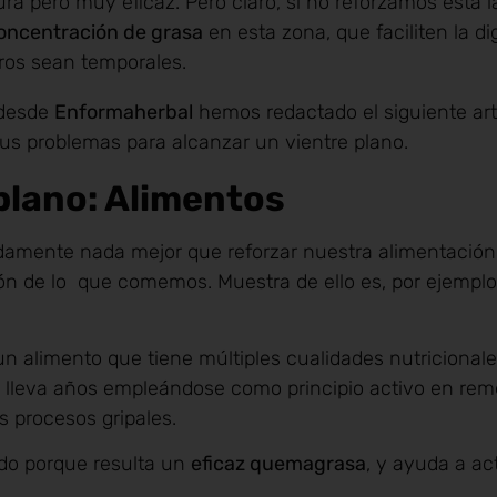
a pero muy eficaz. Pero claro, si no reforzamos esta 
concentración de grasa
en esta zona, que faciliten la d
gros sean temporales.
 desde
Enformaherbal
hemos redactado el siguiente art
us problemas para alcanzar un vientre plano.
plano: Alimentos
damente nada mejor que reforzar nuestra alimentació
ión de lo que comemos. Muestra de ello es, por ejemplo,
n alimento que tiene múltiples cualidades nutricionale
 lleva años empleándose como principio activo en rem
s procesos gripales.
ado porque resulta un
eficaz quemagrasa
, y ayuda a act