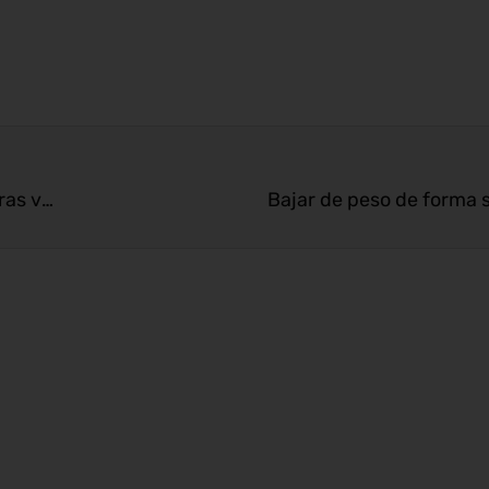
Kilos como perderlos mientras disfrutamos nuestras vacaciones
Bajar de peso de forma 