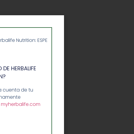
life Nutrition: ESPE
 DE HERBALIFE
N?
a cuenta de tu
lenamente
a
myherbalife.com
na bebida
bra sin
botella de