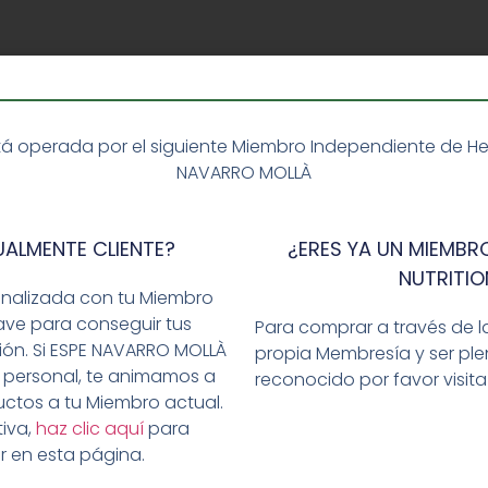
á operada por el siguiente Miembro Independiente de Herba
NAVARRO MOLLÀ
UALMENTE CLIENTE?
¿ERES YA UN MIEMBRO
NUTRITIO
onalizada con tu Miembro
ave para conseguir tus
Para comprar a través de l
ción. Si ESPE NAVARRO MOLLÀ
propia Membresía y ser p
 personal, te animamos a
reconocido por favor visit
ctos a tu Miembro actual.
l Aloe
(el sabor a elegir); un preparado para obtener u
iva,
haz clic aquí
para
e sabor a elegir), y una bebida de avena, manzana y fi
r en esta página.
ciones que indica el fabricante y se almacenan en una 