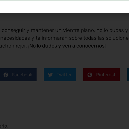
De esta manera no sólo se contribuye a conseguir la ing
estamos ingiriendo fibras solubles e insolubles que fac
a conseguir y mantener un vientre plano, no lo dudes y
s necesidades y te informarán sobre todas las solucion
mucho mejor.
¡No lo dudes y ven a conocernos!
Facebook
Twitter
Pinterest
rio.