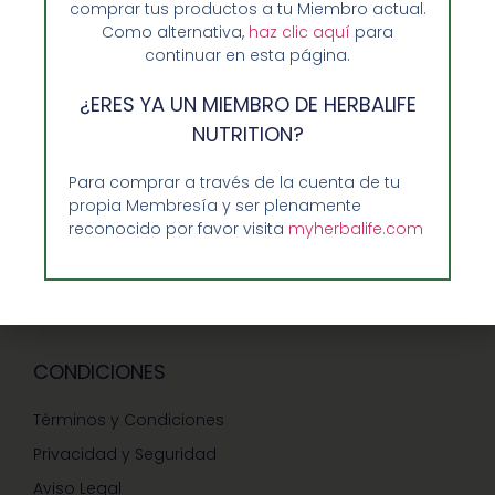
comprar tus productos a tu Miembro actual.
Ventajas de Comprar en Enformaherbal.com
Como alternativa,
haz clic aquí
para
continuar en esta página.
¿ERES YA UN MIEMBRO DE HERBALIFE
GUIA RAPIDA Y AYUDA
NUTRITION?
Guía de Compra
Para comprar a través de la cuenta de tu
propia Membresía y ser plenamente
Precios-Envíos-Formas de Pago
reconocido por favor visita
myherbalife.com
Teléfono/whatsapp: 686 27 55 23
Contáctenos
CONDICIONES
Términos y Condiciones
Privacidad y Seguridad
Aviso Legal