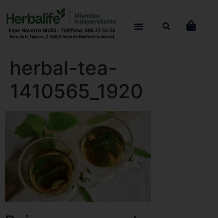
herbal-tea-
1410565_1920