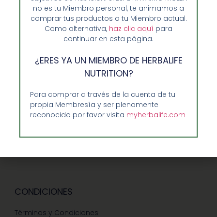
no es tu Miembro personal, te animamos a
Opiniones de Clientes
comprar tus productos a tu Miembro actual.
Sobre Nosotros y Herbalife
Como alternativa,
haz clic aquí
para
continuar en esta página.
Ventajas de Comprar en Enformaherbal.com
¿ERES YA UN MIEMBRO DE HERBALIFE
NUTRITION?
GUIA RAPIDA Y AYUDA
Para comprar a través de la cuenta de tu
propia Membresía y ser plenamente
Guía de Compra
reconocido por favor visita
myherbalife.com
Precios-Envíos-Formas de Pago
Teléfono/whatsapp: 686 27 55 23
Contáctenos
CONDICIONES
Términos y Condiciones