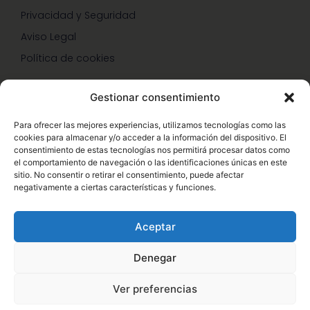
Privacidad y Seguridad
Aviso Legal
Política de cookies
Gestionar consentimiento
SERVICIOS Y PROMOCIONES
Para ofrecer las mejores experiencias, utilizamos tecnologías como las
cookies para almacenar y/o acceder a la información del dispositivo. El
Hazte Miembro Herbalife
consentimiento de estas tecnologías nos permitirá procesar datos como
el comportamiento de navegación o las identificaciones únicas en este
Consulta Nutrición Gratis
sitio. No consentir o retirar el consentimiento, puede afectar
negativamente a ciertas características y funciones.
Descuentos Vip Herbalife
Aceptar
Denegar
© Copyright 2026 – Enformaherbal.com – Miembro de
1
Ver preferencias
Herbalife Independiente. Sitio web oficial de Herbalife,
acceda a Herbalife.es – Desarrollo Web por
B2B activa
.