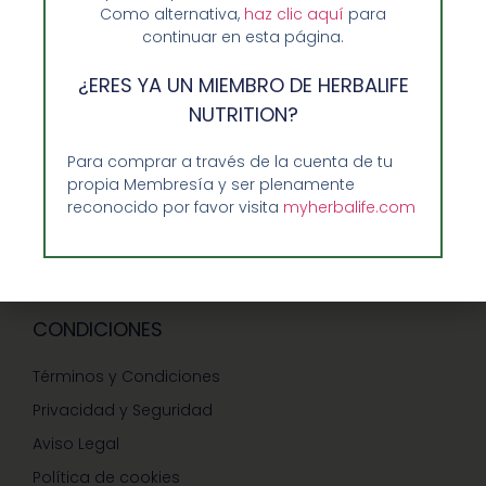
Como alternativa,
haz clic aquí
para
continuar en esta página.
¿ERES YA UN MIEMBRO DE HERBALIFE
GUIA RAPIDA Y AYUDA
NUTRITION?
Guía de Compra
Para comprar a través de la cuenta de tu
Precios-Envíos-Formas de Pago
propia Membresía y ser plenamente
Teléfono/whatsapp: 686 27 55 23
reconocido por favor visita
myherbalife.com
Contáctenos
CONDICIONES
Términos y Condiciones
Privacidad y Seguridad
Aviso Legal
Política de cookies