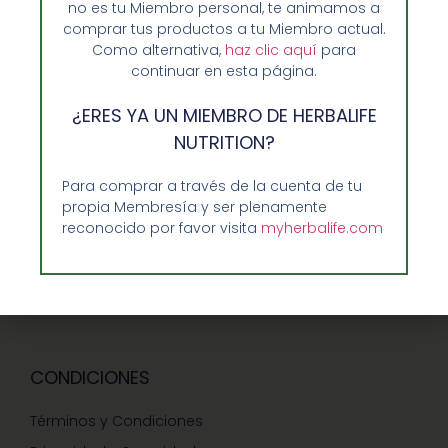
Opiniones de Clientes
no es tu Miembro personal, te animamos a
comprar tus productos a tu Miembro actual.
Sobre Nosotros y Herbalife
Como alternativa,
haz clic aquí
para
Ventajas de Comprar en Enformaherbal.com
continuar en esta página.
¿ERES YA UN MIEMBRO DE HERBALIFE
NUTRITION?
GUIA RAPIDA Y AYUDA
Para comprar a través de la cuenta de tu
Guía de Compra
propia Membresía y ser plenamente
reconocido por favor visita
myherbalife.com
Precios-Envíos-Formas de Pago
Teléfono/whatsapp: 686 27 55 23
Contáctenos
CONDICIONES
Términos y Condiciones