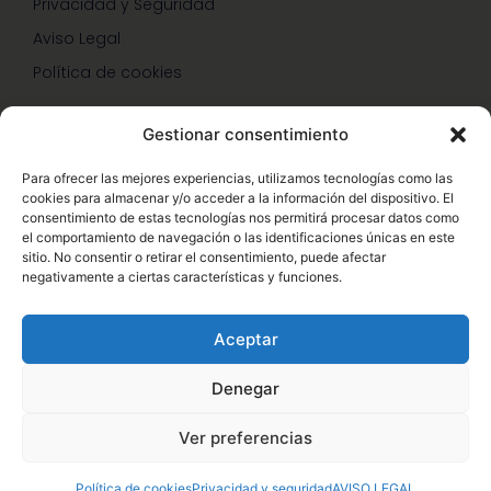
Privacidad y Seguridad
Aviso Legal
Política de cookies
Gestionar consentimiento
SERVICIOS Y PROMOCIONES
Para ofrecer las mejores experiencias, utilizamos tecnologías como las
cookies para almacenar y/o acceder a la información del dispositivo. El
Hazte Miembro Herbalife
consentimiento de estas tecnologías nos permitirá procesar datos como
el comportamiento de navegación o las identificaciones únicas en este
Consulta Nutrición Gratis
sitio. No consentir o retirar el consentimiento, puede afectar
negativamente a ciertas características y funciones.
Descuentos Vip Herbalife
Aceptar
Denegar
© Copyright 2026 – Enformaherbal.com – Miembro de
1
Ver preferencias
Herbalife Independiente. Sitio web oficial de Herbalife,
acceda a Herbalife.es – Desarrollo Web por
B2B activa
.
Política de cookies
Privacidad y seguridad
AVISO LEGAL