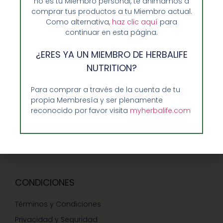
no es tu Miembro personal, te animamos a
comprar tus productos a tu Miembro actual.
Sobre Nosotros y Herbalife
Como alternativa,
haz clic aquí
para
Ventajas de Comprar en Enformaherbal.com
continuar en esta página.
¿ERES YA UN MIEMBRO DE HERBALIFE
NUTRITION?
GUIA RAPIDA Y AYUDA
Para comprar a través de la cuenta de tu
Guía de Compra
propia Membresía y ser plenamente
Precios-Envíos-Formas de Pago
reconocido por favor visita
myherbalife.com
Teléfono/whatsapp: 686 27 55 23
Contáctenos
CONDICIONES
Términos y Condiciones
Privacidad y Seguridad