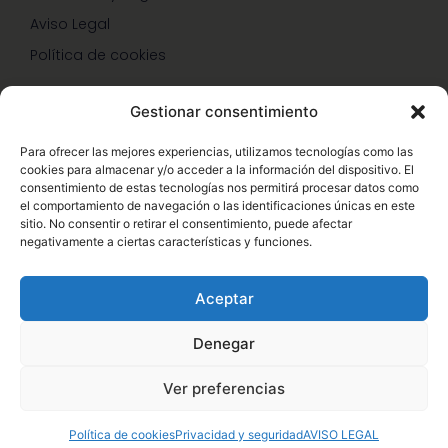
Aviso Legal
Política de cookies
Gestionar consentimiento
SERVICIOS Y PROMOCIONES
Para ofrecer las mejores experiencias, utilizamos tecnologías como las
cookies para almacenar y/o acceder a la información del dispositivo. El
Hazte Miembro Herbalife
consentimiento de estas tecnologías nos permitirá procesar datos como
el comportamiento de navegación o las identificaciones únicas en este
Consulta Nutrición Gratis
sitio. No consentir o retirar el consentimiento, puede afectar
negativamente a ciertas características y funciones.
Descuentos Vip Herbalife
Aceptar
Denegar
© Copyright 2026 – Enformaherbal.com – Miembro de
1
Ver preferencias
Herbalife Independiente. Sitio web oficial de Herbalife,
acceda a Herbalife.es – Desarrollo Web por
B2B activa
.
Política de cookies
Privacidad y seguridad
AVISO LEGAL