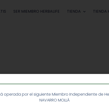
TIS
SER MIEMBRO HERBALIFE
TIENDA
TIENDA 
á operada por el siguiente Miembro Independiente de Herba
NAVARRO MOLLÀ