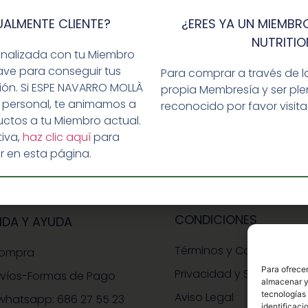
UALMENTE CLIENTE?
¿ERES YA UN MIEMBRO
ar un comentario.
NUTRITIO
onalizada con tu Miembro
ave para conseguir tus
Para comprar a través de l
ción. Si ESPE NAVARRO MOLLÀ
propia Membresía y ser p
 personal, te animamos a
reconocido por favor visit
ctos a tu Miembro actual.
iva,
haz clic aquí
para
r en esta página.
CONDICIONES
IDA Y AYUDA
Términos y Condiciones
Compra
Para ofrecer
Privacidad y Seguridad
nvíos-Formas de Pago
almacenar y/
tecnologías
Aviso Legal
whatsapp: 686 27 55 23
identificaci