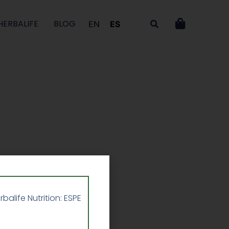
HERBALIFE
BLOG
EN
ES
life Nutrition: ESPE