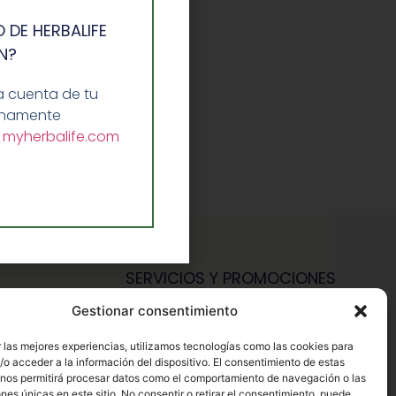
 DE HERBALIFE
N?
a cuenta de tu
lenamente
a
myherbalife.com
SERVICIOS Y PROMOCIONES
Gestionar consentimiento
Hazte Miembro Herbalife
Consulta Nutrición Gratis
 las mejores experiencias, utilizamos tecnologías como las cookies para
o acceder a la información del dispositivo. El consentimiento de estas
Descuentos Vip Herbalife
 nos permitirá procesar datos como el comportamiento de navegación o las
ones únicas en este sitio. No consentir o retirar el consentimiento, puede