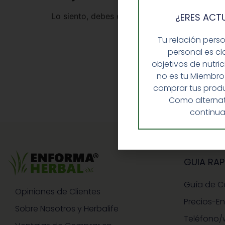
¿ERES ACT
Lo siento, debes estar
conectado
para public
Tu relación pers
personal es cl
objetivos de nutri
no es tu Miembro
comprar tus produ
Como alternat
continua
GUIA RAP
Guía de 
Opiniones de Clientes
Precios-E
Sobre Nosotros y Herbalife
Teléfono/