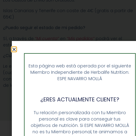
Islas Canarias y Tenerife con coste de 4€ (gratis a partir de
65€)
¿Puedo seguir el estado de mi pedido?
Sí, a través de
“Mi cuenta”
en
“Mis pedidos”
podrá ver el
estado de su pedido.
¿Cuál es el proceso de la entrega en domicilio?
Esta página web está operada por el siguiente
Le enviaremos un email de confirmación de envío
Miembro Independiente de Herbalife Nutrition:
(cuando su pedido vaya a salir del almacén) y un sms
ESPE NAVARRO MOLLÀ
con un número de seguimiento (con link a la página web
de la empresa de mensajería).
¿ERES ACTUALMENTE CLIENTE?
Tu relación personalizada con tu Miembro
personal es clave para conseguir tus
objetivos de nutrición. Si ESPE NAVARRO MOLLÀ
no es tu Miembro personal, te animamos a