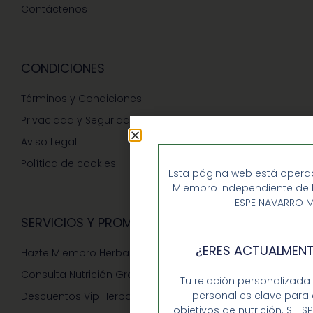
Contáctenos
CONDICIONES
Términos y Condiciones
Privacidad y Seguridad
Aviso Legal
Política de cookies
Esta página web está operad
Miembro Independiente de He
ESPE NAVARRO 
SERVICIOS Y PROMOCIONES
¿ERES ACTUALMENT
Hazte Miembro Herbalife
Consulta Nutrición Gratis
Tu relación personalizada
personal es clave para 
Descuentos Vip Herbalife
objetivos de nutrición. Si 