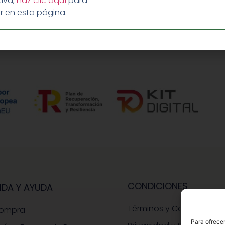
iva,
haz clic aquí
para
r en esta página.
CONDICIONES
IDA Y AYUDA
Términos y Condiciones
Compra
Para ofrecer