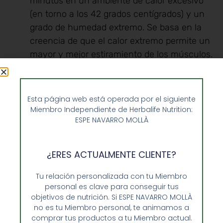
minutos en un ambiente de calor excesivo
(en torno a los 42 grados centígrados) y un
grado de humedad extremo. Se basa en la
creencia de que el calor extremo permite un
mayor y mejor estiramiento de los músculos.
Aquafitness.
Esta variante del fitness se
Esta página web está operada por el siguiente
realiza, como indica su nombre dentro del
Miembro Independiente de Herbalife Nutrition:
agua. Es la preferida por las personas
ESPE NAVARRO MOLLÀ
mayores que quieren mantenerse en forma
y está especialmente indicada para las
¿ERES ACTUALMENTE CLIENTE?
mujeres embarazadas ya que se realiza sin
peligro de lesiones.
Tu relación personalizada con tu Miembro
personal es clave para conseguir tus
objetivos de nutrición. Si ESPE NAVARRO MOLLÀ
Zumba fitness.
En este caso, las
no es tu Miembro personal, te animamos a
repeticiones de ejercicios se combinan con
comprar tus productos a tu Miembro actual.