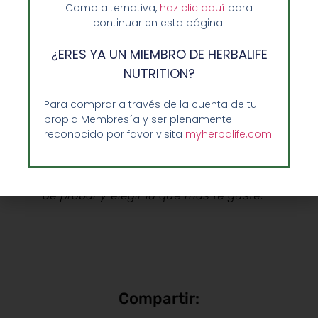
Como alternativa,
haz clic aquí
para
el baile, utilizando pasos y músicas
continuar en esta página.
vinculadas a los ritmos latinoamericanos. El
monitor o la monitora realiza unas sencillas
¿ERES YA UN MIEMBRO DE HERBALIFE
coreografías en las que los participantes
NUTRITION?
entrenan todo el cuerpo de manera amena y
Para comprar a través de la cuenta de tu
divertida.
propia Membresía y ser plenamente
reconocido por favor visita
myherbalife.com
Así pues, si quieres mantenerte en
forma y buscas una alternativa, el
fitness te ofrece muchas. Es cuestión
de probar y elegir la que más te guste.
Compartir: