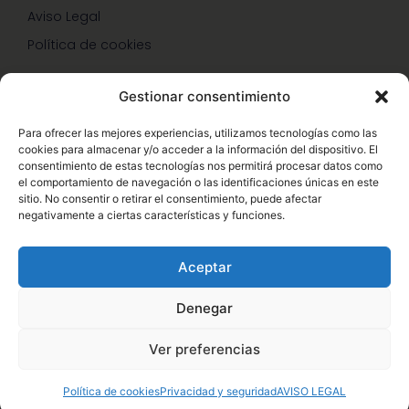
Aviso Legal
Política de cookies
Gestionar consentimiento
SERVICIOS Y PROMOCIONES
Para ofrecer las mejores experiencias, utilizamos tecnologías como las
cookies para almacenar y/o acceder a la información del dispositivo. El
Hazte Miembro Herbalife
consentimiento de estas tecnologías nos permitirá procesar datos como
el comportamiento de navegación o las identificaciones únicas en este
Consulta Nutrición Gratis
sitio. No consentir o retirar el consentimiento, puede afectar
negativamente a ciertas características y funciones.
Descuentos Vip Herbalife
Aceptar
Denegar
© Copyright 2026 – Enformaherbal.com – Miembro de
1
Ver preferencias
Herbalife Independiente. Sitio web oficial de Herbalife,
acceda a Herbalife.es – Desarrollo Web por
B2B activa
.
Política de cookies
Privacidad y seguridad
AVISO LEGAL