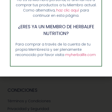
Sobre Nosotros y Herbalife
comprar tus productos a tu Miembro actual.
Como alternativa,
haz clic aquí
para
Ventajas de Comprar en Enformaherbal.com
continuar en esta página.
¿ERES YA UN MIEMBRO DE HERBALIFE
NUTRITION?
GUIA RAPIDA Y AYUDA
Para comprar a través de la cuenta de tu
Guía de Compra
propia Membresía y ser plenamente
Precios-Envíos-Formas de Pago
reconocido por favor visita
myherbalife.com
Teléfono/whatsapp: 686 27 55 23
Contáctenos
CONDICIONES
Términos y Condiciones
Privacidad y Seguridad