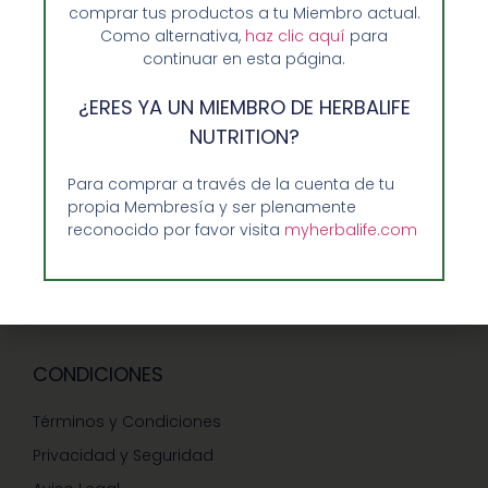
Sobre Nosotros y Herbalife
comprar tus productos a tu Miembro actual.
Como alternativa,
haz clic aquí
para
Ventajas de Comprar en Enformaherbal.com
continuar en esta página.
¿ERES YA UN MIEMBRO DE HERBALIFE
GUIA RAPIDA Y AYUDA
NUTRITION?
Guía de Compra
Para comprar a través de la cuenta de tu
propia Membresía y ser plenamente
Precios-Envíos-Formas de Pago
reconocido por favor visita
myherbalife.com
Teléfono/whatsapp: 686 27 55 23
Contáctenos
CONDICIONES
Términos y Condiciones
Privacidad y Seguridad