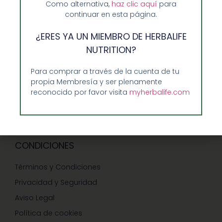
Como alternativa,
haz clic aquí
para
continuar en esta página.
GUIA RAPIDA Y AYUDA
¿ERES YA UN MIEMBRO DE HERBALIFE
NUTRITION?
Guía de Compra
Para comprar a través de la cuenta de tu
Precios-Envíos-Formas de Pago
propia Membresía y ser plenamente
Teléfono/whatsapp: 686 27 55 23
reconocido por favor visita
myherbalife.com
Contáctenos
CONDICIONES
Términos y Condiciones
Privacidad y Seguridad
Aviso Legal
Política de cookies