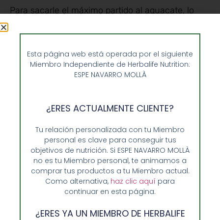
Para sacarle el máximo partido al aguacate, lo
mejor es comerlo crudo. De esta manera no
pierde ninguno de sus componentes.
Ideal es
ponerlo en una ensalada o sobre una tostad
a;
Esta página web está operada por el siguiente
pero también usarlo como ingrediente en batidos
Miembro Independiente de Herbalife Nutrition:
ESPE NAVARRO MOLLÀ
de frutas o verduras. Incluso utilizarlo en recetas
dulces de postres. Y es que se trata de un
ingrediente con muchas posibilidades en la
¿ERES ACTUALMENTE CLIENTE?
cocina.
Tu relación personalizada con tu Miembro
personal es clave para conseguir tus
objetivos de nutrición. Si ESPE NAVARRO MOLLÀ
Ahora que ya sabes los aspectos fundamentales
no es tu Miembro personal, te animamos a
del aguacate
está en tu mano seguir sacándole el
comprar tus productos a tu Miembro actual.
Como alternativa,
haz clic aquí
para
máximo provecho
. Sobre todo ahora que se
continuar en esta página.
acercan fechas en las que lo habitual es recurrir
a la proteína animal. Y recuerda que si quieres
¿ERES YA UN MIEMBRO DE HERBALIFE