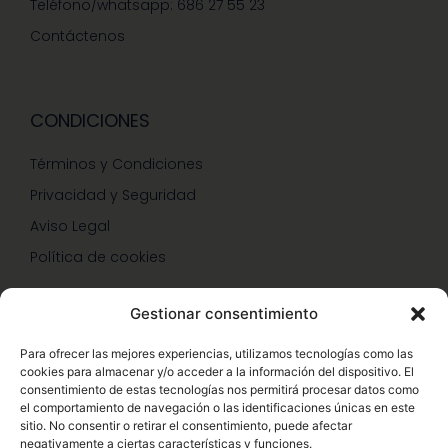
Teléfono/whatsapp: 686 27 55 23
Contáctenos
CONDICIONES
Términos y Condiciones
Privacidad y Seguridad
Aviso Legal
Política de cookies
Gestionar consentimiento
SERVICIOS Y PROMOCIONES
Para ofrecer las mejores experiencias, utilizamos tecnologías como las
cookies para almacenar y/o acceder a la información del dispositivo. El
Hazte Miembro Herbalife
consentimiento de estas tecnologías nos permitirá procesar datos como
el comportamiento de navegación o las identificaciones únicas en este
Consulta Nutrición Gratis
sitio. No consentir o retirar el consentimiento, puede afectar
negativamente a ciertas características y funciones.
Descuentos Vip Herbalife