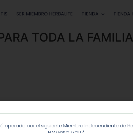
TIS
SER MIEMBRO HERBALIFE
TIENDA
TIENDA 
ARA TODA LA FAMILI
á operada por el siguiente Miembro Independiente de Herba
NAVARRO MOLLÀ