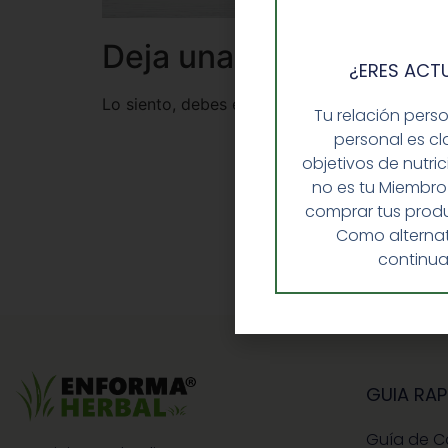
Deja una respuesta
¿ERES ACT
Lo siento, debes estar
conectado
para public
Tu relación pers
personal es cl
objetivos de nutri
no es tu Miembro
comprar tus produ
Como alternat
continua
GUIA RAP
Guía de 