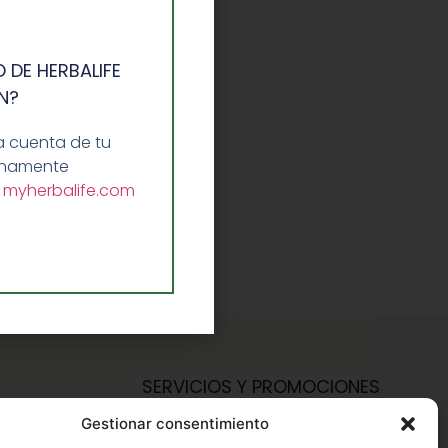
 DE HERBALIFE
N?
a cuenta de tu
lenamente
a
myherbalife.com
SERVICIOS Y PROMOCIONES
Gestionar consentimiento
Hazte Miembro Herbalife