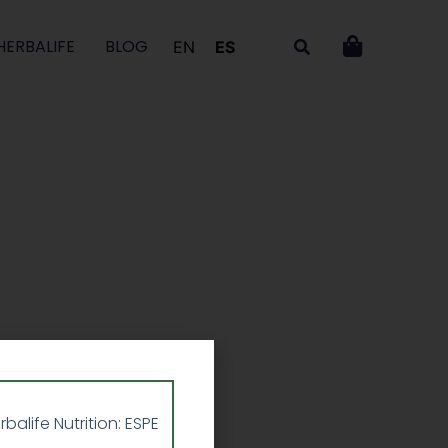
HERBALIFE
BLOG
EN
ES
A
life Nutrition: ESPE