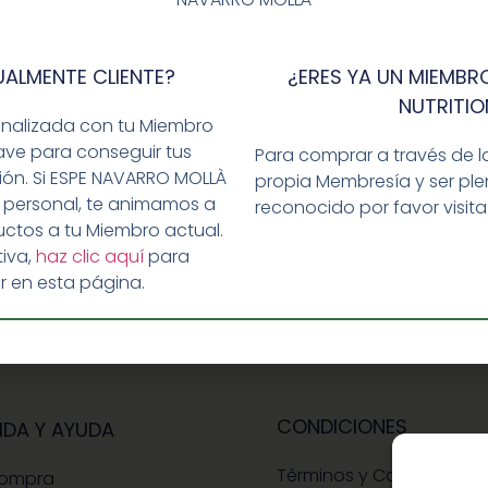
UALMENTE CLIENTE?
¿ERES YA UN MIEMBRO
NUTRITIO
ar un comentario.
onalizada con tu Miembro
ave para conseguir tus
Para comprar a través de l
ción. Si ESPE NAVARRO MOLLÀ
propia Membresía y ser p
 personal, te animamos a
reconocido por favor visit
ctos a tu Miembro actual.
iva,
haz clic aquí
para
r en esta página.
CONDICIONES
IDA Y AYUDA
Términos y Condiciones
Compra