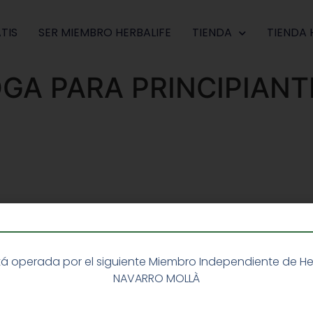
TIS
SER MIEMBRO HERBALIFE
TIENDA
TIENDA 
GA PARA PRINCIPIANT
á operada por el siguiente Miembro Independiente de Herba
NAVARRO MOLLÀ
ar un comentario.