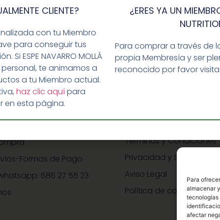
UALMENTE CLIENTE?
¿ERES YA UN MIEMBRO
NUTRITIO
onalizada con tu Miembro
ave para conseguir tus
Para comprar a través de l
ción. Si ESPE NAVARRO MOLLÀ
propia Membresía y ser p
 personal, te animamos a
reconocido por favor visit
ctos a tu Miembro actual.
iva,
haz clic aquí
para
r en esta página.
CONDICIONES
IDA Y AYUDA
Términos y Condiciones
Compra
Privacidad y Seguridad
nvíos-Formas de Pago
Aviso Legal
whatsapp: 686 27 55 23
Para ofrecer
almacenar y/
Política de cookies
nos
tecnologías
identificaci
afectar nega