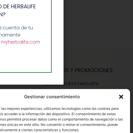
 DE HERBALIFE
N?
a cuenta de tu
lenamente
a
myherbalife.com
SERVICIOS Y PROMOCIONES
Hazte Miembro Herbalife
Consulta Nutrición Gratis
Gestionar consentimiento
Descuentos Vip Herbalife
 las mejores experiencias, utilizamos tecnologías como las cookies para
o acceder a la información del dispositivo. El consentimiento de estas
 nos permitirá procesar datos como el comportamiento de navegación o las
ones únicas en este sitio. No consentir o retirar el consentimiento, puede
tivamente a ciertas características y funciones.