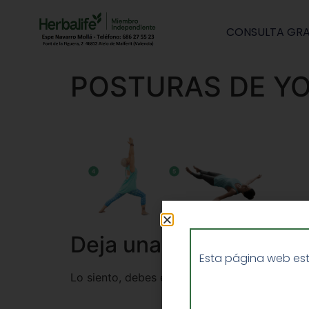
CONSULTA GRA
POSTURAS DE YO
Deja una respuesta
Esta página web est
Lo siento, debes estar
conectado
para public