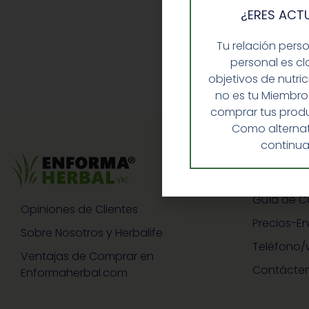
¿ERES ACT
Tu relación pers
personal es cl
objetivos de nutri
no es tu Miembro
comprar tus produ
Como alternat
continua
GUIA RAP
Guía de 
Opiniones de Clientes
Precios-E
Sobre Nosotros y Herbalife
Teléfono/
Ventajas de Comprar en
Contácte
Enformaherbal.com