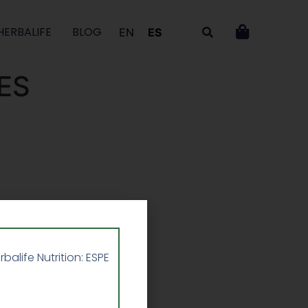
HERBALIFE
BLOG
EN
ES
ES
life Nutrition: ESPE