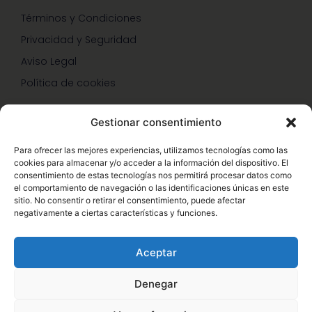
Términos y Condiciones
Privacidad y Seguridad
Aviso Legal
Política de cookies
Gestionar consentimiento
SERVICIOS Y PROMOCIONES
Para ofrecer las mejores experiencias, utilizamos tecnologías como las
cookies para almacenar y/o acceder a la información del dispositivo. El
Hazte Miembro Herbalife
consentimiento de estas tecnologías nos permitirá procesar datos como
el comportamiento de navegación o las identificaciones únicas en este
Consulta Nutrición Gratis
sitio. No consentir o retirar el consentimiento, puede afectar
negativamente a ciertas características y funciones.
Descuentos Vip Herbalife
Aceptar
Denegar
© Copyright 2026 – Enformaherbal.com – Miembro de
1