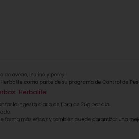
 de avena, inulína y perejil.
de Herbalife como parte de su programa de Control de Pes
erbas Herbalife
:
zar la ingesta diaria de fibra de 25g por día.
dada.
de forma más eficaz y también puede garantizar una mejo