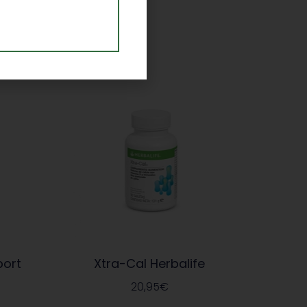
port
Xtra-Cal Herbalife
20,95
€