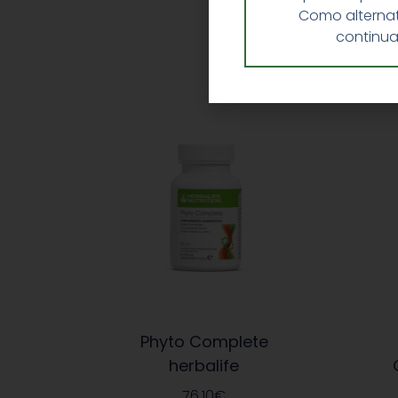
Como alternat
continua
Phyto Complete
herbalife
76,10
€