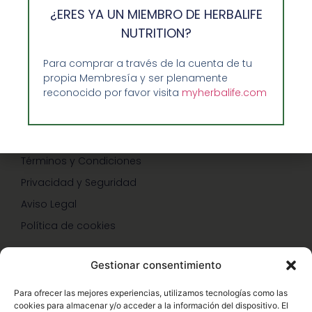
Guía de Compra
¿ERES YA UN MIEMBRO DE HERBALIFE
Precios-Envíos-Formas de Pago
NUTRITION?
Teléfono/whatsapp: 686 27 55 23
Para comprar a través de la cuenta de tu
Contáctenos
propia Membresía y ser plenamente
reconocido por favor visita
myherbalife.com
CONDICIONES
Términos y Condiciones
Privacidad y Seguridad
Aviso Legal
Política de cookies
Gestionar consentimiento
SERVICIOS Y PROMOCIONES
Para ofrecer las mejores experiencias, utilizamos tecnologías como las
cookies para almacenar y/o acceder a la información del dispositivo. El