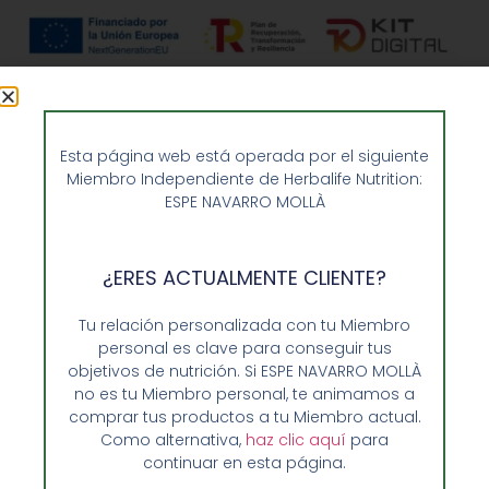
Esta página web está operada por el siguiente
Miembro Independiente de Herbalife Nutrition:
ESPE NAVARRO MOLLÀ
¿ERES ACTUALMENTE CLIENTE?
Opiniones de Clientes
Sobre Nosotros y Herbalife
Tu relación personalizada con tu Miembro
personal es clave para conseguir tus
Ventajas de Comprar en Enformaherbal.com
objetivos de nutrición. Si ESPE NAVARRO MOLLÀ
no es tu Miembro personal, te animamos a
comprar tus productos a tu Miembro actual.
Como alternativa,
haz clic aquí
para
GUIA RAPIDA Y AYUDA
continuar en esta página.