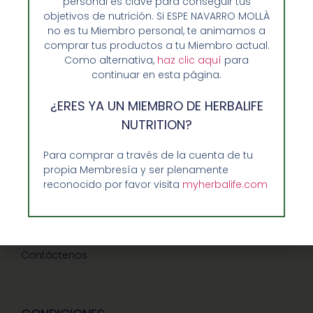
personal es clave para conseguir tus
objetivos de nutrición. Si ESPE NAVARRO MOLLÀ
no es tu Miembro personal, te animamos a
comprar tus productos a tu Miembro actual.
Opiniones de Clientes
Como alternativa,
haz clic aquí
para
continuar en esta página.
Sobre Nosotros y Herbalife
Ventajas de Comprar en Enformaherbal.com
¿ERES YA UN MIEMBRO DE HERBALIFE
NUTRITION?
Para comprar a través de la cuenta de tu
GUIA RAPIDA Y AYUDA
propia Membresía y ser plenamente
reconocido por favor visita
myherbalife.com
Guía de Compra
Precios-Envíos-Formas de Pago
Teléfono/whatsapp: 686 27 55 23
Contáctenos