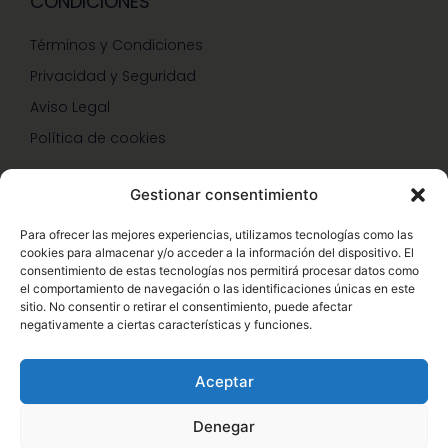
CONDICIONES
Términos y Condiciones
Privacidad y Seguridad
Aviso Legal
Política de cookies
Gestionar consentimiento
SERVICIOS Y PROMOCIONES
Para ofrecer las mejores experiencias, utilizamos tecnologías como las
cookies para almacenar y/o acceder a la información del dispositivo. El
Hazte Miembro Herbalife
consentimiento de estas tecnologías nos permitirá procesar datos como
el comportamiento de navegación o las identificaciones únicas en este
Consulta Nutrición Gratis
sitio. No consentir o retirar el consentimiento, puede afectar
negativamente a ciertas características y funciones.
Descuentos Vip Herbalife
Aceptar
Denegar