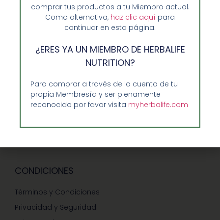
Sobre Nosotros y Herbalife
comprar tus productos a tu Miembro actual.
Como alternativa,
haz clic aquí
para
Ventajas de Comprar en Enformaherbal.com
continuar en esta página.
¿ERES YA UN MIEMBRO DE HERBALIFE
GUIA RAPIDA Y AYUDA
NUTRITION?
Guía de Compra
Para comprar a través de la cuenta de tu
propia Membresía y ser plenamente
Precios-Envíos-Formas de Pago
reconocido por favor visita
myherbalife.com
Teléfono/whatsapp: 686 27 55 23
Contáctenos
CONDICIONES
Términos y Condiciones
Privacidad y Seguridad