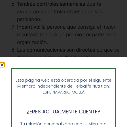
Tendrás
controles semanales
que te
ayudarán a controlar el peso que vas
perdiendo.
Incentivo
: la persona que consiga el mejor
resultado recibirá un premio por parte de la
organización.
Las
comunicaciones son directas
porque se
desarrollan a través de
WhatsApp
.
Con todo ello, el 98 % de las personas que
participan en el proyecto alcanzan sus objetivos,
Esta página web está operada por el siguiente
incluyendo la pérdida de peso.
Miembro Independiente de Herbalife Nutrition:
ESPE NAVARRO MOLLÀ
Así pues, si quieres alcanzar tu peso ideal,
mantenerte en forma y mejorar tu calidad de
vida, no lo dudes y
solicita tu participación en el
¿ERES ACTUALMENTE CLIENTE?
reto 21 días
. Para inscribirte sólo necesitas
ponerte en contacto
con enformaherbal y
te
Tu relación personalizada con tu Miembro