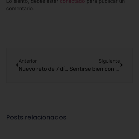
Lo siento, debes estar
conectado
para publicar un
comentario.
Anterior
Siguiente
Nuevo reto de 7 días de EnformaHerbal
Sentirse bien con uno mismo para ser feliz
Posts relacionados