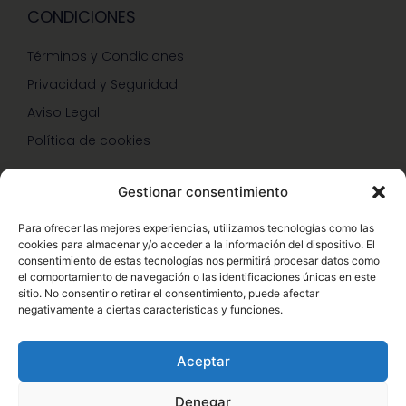
CONDICIONES
Términos y Condiciones
Privacidad y Seguridad
Aviso Legal
Política de cookies
Gestionar consentimiento
SERVICIOS Y PROMOCIONES
Para ofrecer las mejores experiencias, utilizamos tecnologías como las
cookies para almacenar y/o acceder a la información del dispositivo. El
Hazte Miembro Herbalife
consentimiento de estas tecnologías nos permitirá procesar datos como
el comportamiento de navegación o las identificaciones únicas en este
Consulta Nutrición Gratis
sitio. No consentir o retirar el consentimiento, puede afectar
negativamente a ciertas características y funciones.
Descuentos Vip Herbalife
Aceptar
Denegar