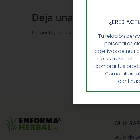
Deja una respuesta
¿ERES ACT
Lo siento, debes estar
conectado
para public
Tu relación pers
personal es cl
objetivos de nutri
no es tu Miembro
comprar tus produ
Como alternat
continua
GUIA RAP
Guía de 