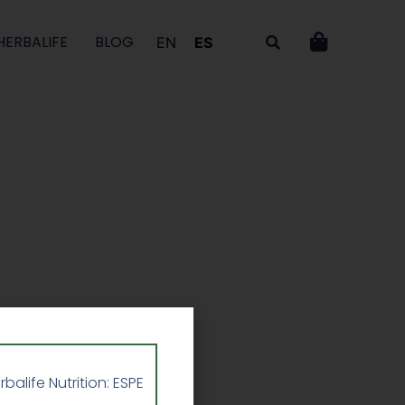
HERBALIFE
BLOG
EN
ES
life Nutrition: ESPE