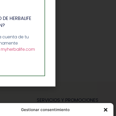
 DE HERBALIFE
N?
a cuenta de tu
lenamente
a
myherbalife.com
SERVICIOS Y PROMOCIONES
Gestionar consentimiento
Hazte Miembro Herbalife