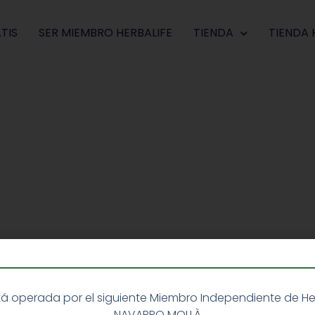
TIS
SER MIEMBRO HERBALIFE
TIENDA
TIENDA 
á operada por el siguiente Miembro Independiente de Herba
NAVARRO MOLLÀ