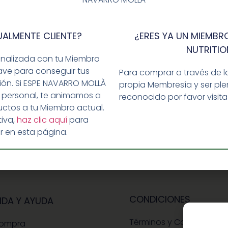
UALMENTE CLIENTE?
¿ERES YA UN MIEMBRO
NUTRITIO
ar un comentario.
onalizada con tu Miembro
ave para conseguir tus
Para comprar a través de l
ción. Si ESPE NAVARRO MOLLÀ
propia Membresía y ser p
 personal, te animamos a
reconocido por favor visit
ctos a tu Miembro actual.
iva,
haz clic aquí
para
r en esta página.
CONDICIONES
IDA Y AYUDA
Términos y Condiciones
Compra