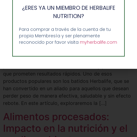
¿ERES YA UN MIEMBRO DE HERBALIFE
NUTRITION?
Para comprar a través de la cuenta de tu
propia Membresía y ser plenamente
reconocido por favor visita
myherbalife.com
En la búsqueda de alcanzar un peso saludable, muchas
personas recurren a diferentes métodos y productos
que prometen resultados rápidos. Uno de esos
productos populares son los batidos Herbalife, que se
han convertido en un aliado para aquellos que desean
perder peso de manera efectiva, saludable y sin efecto
rebote. En este artículo, exploraremos la […]
Alimentos procesados:
Impacto en la nutrición y el