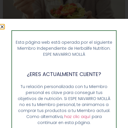
Los múltiples beneficios de la alimentación saludable.
Esta página web está operada por el siguiente
Miembro Independiente de Herbalife Nutrition:
La alimentación saludable es un pilar fundamental para
ESPE NAVARRO MOLLÀ
mantener un estilo de vida equilibrado y promover el
bienestar general. No se trata solo de controlar el peso,
sino de proporcionar al cuerpo los nutrientes necesarios
¿ERES ACTUALMENTE CLIENTE?
para funcionar de manera óptima. Una dieta balanceada
y rica en alimentos nutritivos […]
Tu relación personalizada con tu Miembro
personal es clave para conseguir tus
La ciencia detrás de los
objetivos de nutrición. Si ESPE NAVARRO MOLLÀ
batidos
no es tu Miembro personal, te animamos a
comprar tus productos a tu Miembro actual.
Como alternativa,
haz clic aquí
para
continuar en esta página.