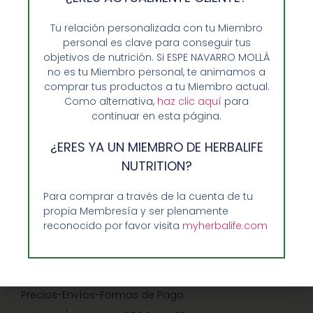
Tu relación personalizada con tu Miembro
personal es clave para conseguir tus
objetivos de nutrición. Si ESPE NAVARRO MOLLÀ
no es tu Miembro personal, te animamos a
comprar tus productos a tu Miembro actual.
Como alternativa,
haz clic aquí
para
continuar en esta página.
Opiniones de Clientes
¿ERES YA UN MIEMBRO DE HERBALIFE
Sobre Nosotros y Herbalife
NUTRITION?
Ventajas de Comprar en Enformaherbal.com
Para comprar a través de la cuenta de tu
propia Membresía y ser plenamente
reconocido por favor visita
myherbalife.com
GUIA RAPIDA Y AYUDA
Guía de Compra
Precios-Envíos-Formas de Pago