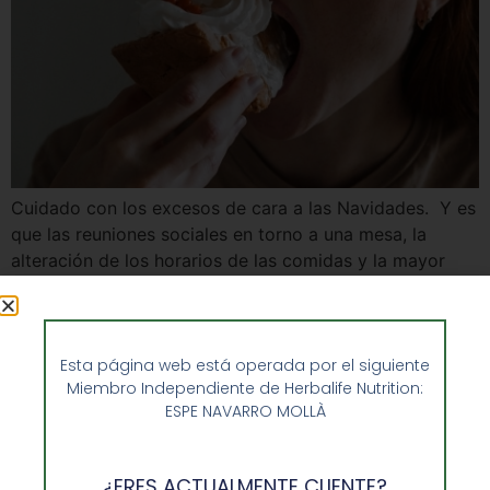
Cuidado con los excesos de cara a las Navidades. Y es
que las reuniones sociales en torno a una mesa, la
alteración de los horarios de las comidas y la mayor
presencia de grasas e hidratos en las preparaciones,
suelen provocar un aumento de peso. Para que esto no
te ocurra lo mejor es controlar […]
Esta página web está operada por el siguiente
Miembro Independiente de Herbalife Nutrition:
ESPE NAVARRO MOLLÀ
¿ERES ACTUALMENTE CLIENTE?