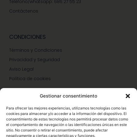
Teléfono/whatsapp: 686 27 55 23
Contáctenos
CONDICIONES
Términos y Condiciones
Privacidad y Seguridad
Aviso Legal
Política de cookies
Gestionar consentimiento
SERVICIOS Y PROMOCIONES
Para ofrecer las mejores experiencias, utilizamos tecnologías como las
cookies para almacenar y/o acceder a la información del dispositivo. El
Hazte Miembro Herbalife
consentimiento de estas tecnologías nos permitirá procesar datos como
el comportamiento de navegación o las identificaciones únicas en este
Consulta Nutrición Gratis
sitio. No consentir o retirar el consentimiento, puede afectar
negativamente a ciertas características y funciones.
Descuentos Vip Herbalife