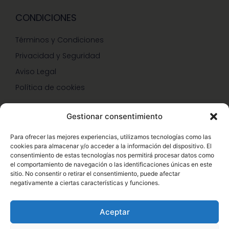
CONDICIONES
Términos y Condiciones
Privacidad y Seguridad
Aviso Legal
Política de cookies
Gestionar consentimiento
SERVICIOS Y PROMOCIONES
Para ofrecer las mejores experiencias, utilizamos tecnologías como las
cookies para almacenar y/o acceder a la información del dispositivo. El
Hazte Miembro Herbalife
consentimiento de estas tecnologías nos permitirá procesar datos como
el comportamiento de navegación o las identificaciones únicas en este
Consulta Nutrición Gratis
sitio. No consentir o retirar el consentimiento, puede afectar
negativamente a ciertas características y funciones.
Descuentos Vip Herbalife
Aceptar