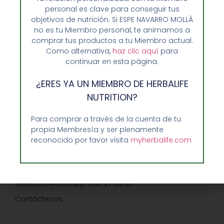
personal es clave para conseguir tus
objetivos de nutrición. Si ESPE NAVARRO MOLLÀ
no es tu Miembro personal, te animamos a
comprar tus productos a tu Miembro actual.
Como alternativa,
haz clic aquí
para
Opiniones de Clientes
continuar en esta página.
Sobre Nosotros y Herbalife
¿ERES YA UN MIEMBRO DE HERBALIFE
Ventajas de Comprar en Enformaherbal.com
NUTRITION?
Para comprar a través de la cuenta de tu
propia Membresía y ser plenamente
GUIA RAPIDA Y AYUDA
reconocido por favor visita
myherbalife.com
Guía de Compra
Precios-Envíos-Formas de Pago
Teléfono/whatsapp: 686 27 55 23
Contáctenos