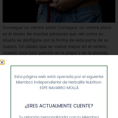
Conseguir un vientre plano Conseguir un vientre plano
es el deseo de muchas personas que ven cómo su
silueta se desfigura con la forma de esta parte de su
cuerpo. Un deseo que se vuelve mayor en el verano,
cuando toca lucir palmito en la playa o en la piscina;
pero también durante el invierno, […]
Esta página web está operada por el siguiente
Miembro Independiente de Herbalife Nutrition:
ESPE NAVARRO MOLLÀ
¿ERES ACTUALMENTE CLIENTE?
Tu relación personalizada con tu Miembro