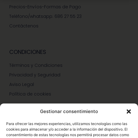
Precios-Envíos-Formas de Pago
Teléfono/whatsapp: 686 27 55 23
Contáctenos
CONDICIONES
Términos y Condiciones
Privacidad y Seguridad
Aviso Legal
Política de cookies
Gestionar consentimiento
SERVICIOS Y PROMOCIONES
Para ofrecer las mejores experiencias, utilizamos tecnologías como las
cookies para almacenar y/o acceder a la información del dispositivo. El
Hazte Miembro Herbalife
consentimiento de estas tecnologías nos permitirá procesar datos como