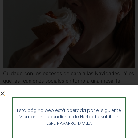
Cuidado con los excesos de cara a las Navidades. Y es
que las reuniones sociales en torno a una mesa, la
alteración de los horarios de las comidas y la mayor
presencia de grasas e hidratos en las preparaciones,
suelen provocar un aumento de peso. Para que esto no
Esta página web está operada por el siguiente
te ocurra lo mejor es controlar […]
Miembro Independiente de Herbalife Nutrition:
ESPE NAVARRO MOLLÀ