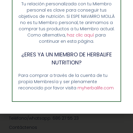
Tu relación personalizada con tu Miembro
personal es clave para conseguir tus
objetivos de nutrición. Si ESPE NAVARRO MOLLÀ
no es tu Miembro personal, te animamos a
comprar tus productos a tu Miembro actual.
Como alternativa,
haz clic aquí
para
continuar en esta página.
Opiniones de Clientes
Sobre Nosotros y Herbalife
¿ERES YA UN MIEMBRO DE HERBALIFE
Ventajas de Comprar en Enformaherbal.com
NUTRITION?
Para comprar a través de la cuenta de tu
propia Membresía y ser plenamente
GUIA RAPIDA Y AYUDA
reconocido por favor visita
myherbalife.com
Guía de Compra
Precios-Envíos-Formas de Pago
Teléfono/whatsapp: 686 27 55 23
Contáctenos