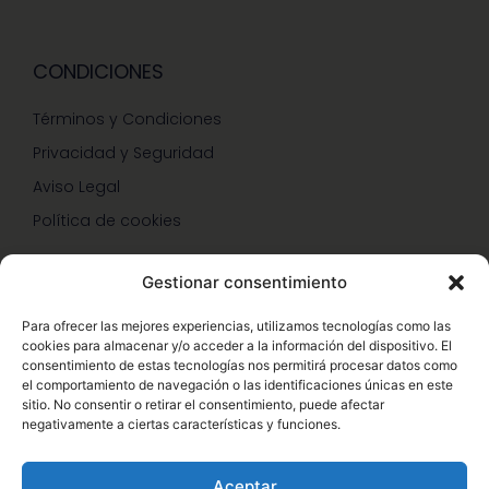
CONDICIONES
Términos y Condiciones
Privacidad y Seguridad
Aviso Legal
Política de cookies
Gestionar consentimiento
SERVICIOS Y PROMOCIONES
Para ofrecer las mejores experiencias, utilizamos tecnologías como las
cookies para almacenar y/o acceder a la información del dispositivo. El
Hazte Miembro Herbalife
consentimiento de estas tecnologías nos permitirá procesar datos como
el comportamiento de navegación o las identificaciones únicas en este
Consulta Nutrición Gratis
sitio. No consentir o retirar el consentimiento, puede afectar
negativamente a ciertas características y funciones.
Descuentos Vip Herbalife
Aceptar