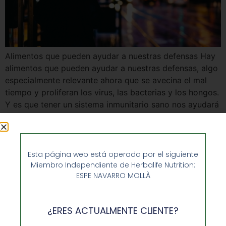
Alimentos que pueden ayudar a nuestras defensas Hay
alimentos que pueden ayudar a nuestras defensas, algo
especialmente relevante ahora que se avecina el mal
tiempo y proliferan los virus, las bacterias y los hongos.
Y es que tener un sistema inmunitario sano nos ayudará
a mantenernos en forma y estar preparados para
cualquier ataque externo.
Esta página web está operada por el siguiente
Miembro Independiente de Herbalife Nutrition:
ESPE NAVARRO MOLLÀ
¿ERES ACTUALMENTE CLIENTE?