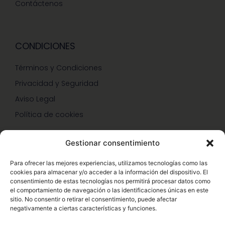
Contáctenos
CONDICIONES
Términos y Condiciones
Privacidad y Seguridad
Aviso Legal
Política de cookies
Gestionar consentimiento
SERVICIOS Y PROMOCIONES
Para ofrecer las mejores experiencias, utilizamos tecnologías como las
cookies para almacenar y/o acceder a la información del dispositivo. El
Hazte Miembro Herbalife
consentimiento de estas tecnologías nos permitirá procesar datos como
el comportamiento de navegación o las identificaciones únicas en este
Consulta Nutrición Gratis
sitio. No consentir o retirar el consentimiento, puede afectar
negativamente a ciertas características y funciones.
Descuentos Vip Herbalife