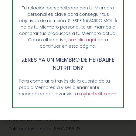
Tu relación personalizada con tu Miembro
personal es clave para conseguir tus
objetivos de nutrición. Si ESPE NAVARRO MOLLÀ
no es tu Miembro personal, te animamos a
comprar tus productos a tu Miembro actual.
Como alternativa,
haz clic aquí
para
continuar en esta página.
Opiniones de Clientes
¿ERES YA UN MIEMBRO DE HERBALIFE
Sobre Nosotros y Herbalife
NUTRITION?
Ventajas de Comprar en Enformaherbal.com
Para comprar a través de la cuenta de tu
propia Membresía y ser plenamente
reconocido por favor visita
myherbalife.com
GUIA RAPIDA Y AYUDA
Guía de Compra
Precios-Envíos-Formas de Pago
Teléfono/whatsapp: 686 27 55 23