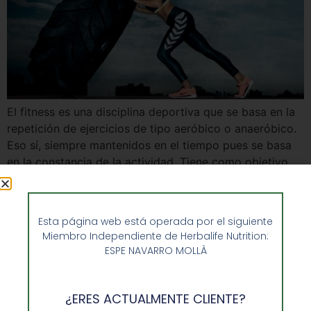
El fitness es una disciplina deportiva que se basa en la
repetición de ejercicios de tipo aeróbico o anaeróbico.
Eso sí, siempre mantenidos en el tiempo pues se basa
en la constancia de la actividad. Tiene como objetivo
mejorar la condición física de la persona que los
realiza, de ahí se vincule a un estilo […]
Esta página web está operada por el siguiente
Miembro Independiente de Herbalife Nutrition:
ESPE NAVARRO MOLLÀ
¿ERES ACTUALMENTE CLIENTE?