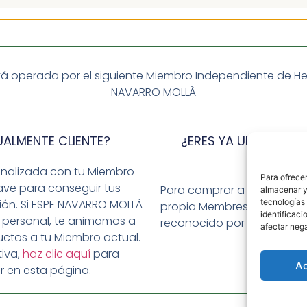
á operada por el siguiente Miembro Independiente de Herba
NAVARRO MOLLÀ
UALMENTE CLIENTE?
¿ERES YA UN MIEMBRO
NUTRITIO
onalizada con tu Miembro
Para ofrecer
ave para conseguir tus
Para comprar a través de l
almacenar y/
ción. Si ESPE NAVARRO MOLLÀ
tecnologías
propia Membresía y ser p
identificaci
 personal, te animamos a
reconocido por favor visit
afectar nega
ctos a tu Miembro actual.
iva,
haz clic aquí
para
A
r en esta página.