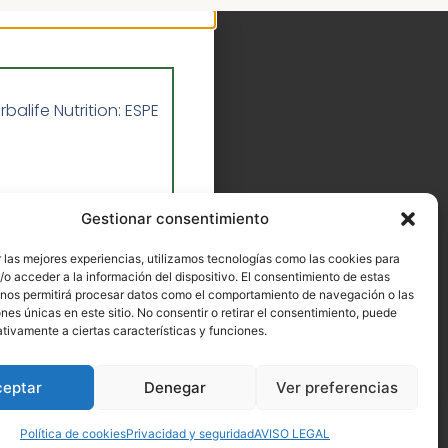
life Nutrition: ESPE
 DE HERBALIFE
Gestionar consentimiento
N?
 las mejores experiencias, utilizamos tecnologías como las cookies para
a cuenta de tu
o acceder a la información del dispositivo. El consentimiento de estas
 nos permitirá procesar datos como el comportamiento de navegación o las
lenamente
ones únicas en este sitio. No consentir o retirar el consentimiento, puede
a
myherbalife.com
tivamente a ciertas características y funciones.
ceptar
Denegar
Ver preferencias
1
Política de cookies
Privacidad y seguridad
AVISO LEGAL