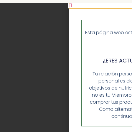
Esta página web est
¿ERES ACT
Tu relación pers
personal es cl
objetivos de nutri
no es tu Miembro
comprar tus produ
Como alternat
continua