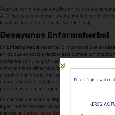
Además, van a realizar estudios en los que las person
A. El objetivo es averiguar si esta práctica podría ayud
los picos de azúcares (en el segundo caso).
Desayunos Enformaherbal
En
Enformaherbal
sabemos lo importante que es
desa
en los que es posible realizar esta comida tan importan
contamos con una gran variedad de
batidos de proteí
correctamente alimentada ingiriendo pocas calorías y 
organismo para funcionar adecuadamente. Disponibl
Esta página web est
cream, chocolate, cafélatte, chocolate y menta, etc.), 
prepararlos basta con agregar un par de cucharadas d
En caso de que seamos
deportistas
, en
Enformaherb
¿ERES ACT
ingerir nutrientes esenciales con los que poder enfrent
ejemplo, el
Batido Herbalife F1 Sport
. Una solución qu