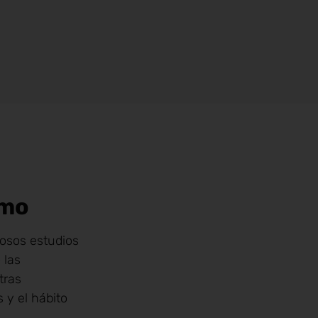
smo
rosos estudios
 las
tras
 y el hábito