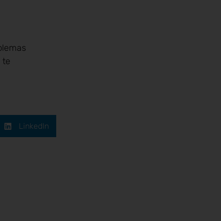
blemas
 te
LinkedIn