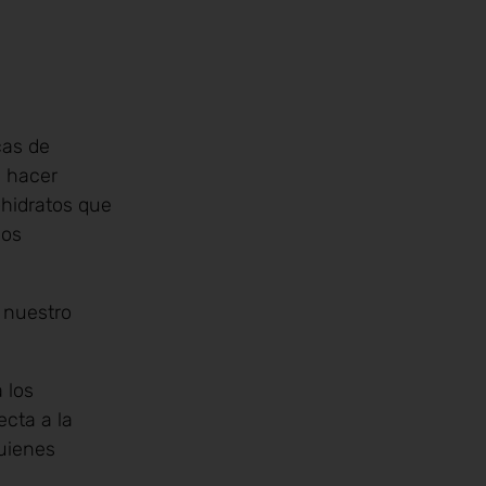
cas de
 hacer
ohidratos que
nos
 nuestro
 los
ecta a la
quienes