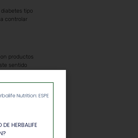
diabetes tipo
ya controlar
con productos
ste sentido
tiene
esita su
resa, cookies &
life Nutrition: ESPE
 lácteos. Para
a.
ue podemos
 DE HERBALIFE
lo es, por
N?
leche, lo que