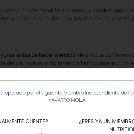
as seleccionadas tendrán sobrepeso y cuadros como la 
arles a controlar y perder peso (en el primer supuesto) 
yunar antes de hacer ejercicio
, de ahí que contemos 
te del día, incluso si no tenemos tiempo para ello. En e
nas Herbalife Fórmula 1
con los que la persona se man
aportando al cuerpo los minerales y nutrientes que nec
es en una
gran variedad de sabores
(vainilla, plátano, f
á operada por el siguiente Miembro Independiente de Herba
estos batidos son productos ricos en proteínas de soja y
NAVARRO MOLLÀ
e este producto y mezclarlo con agua o leche desnatad
a
l contamos también con muchos productos en los q
UALMENTE CLIENTE?
¿ERES YA UN MIEMBRO
arnos a nuestra rutina de ejercicios. Una muestra de el
NUTRITIO
e contiene caseína y proteína procedente del suero de 