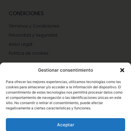
CONDICIONES
Términos y Condiciones
Privacidad y Seguridad
Aviso Legal
Política de cookies
Gestionar consentimiento
SERVICIOS Y PROMOCIONES
Para ofrecer las mejores experiencias, utilizamos tecnologías como las
cookies para almacenar y/o acceder a la información del dispositivo. El
Hazte Miembro Herbalife
consentimiento de estas tecnologías nos permitirá procesar datos como
el comportamiento de navegación o las identificaciones únicas en este
Consulta Nutrición Gratis
sitio. No consentir o retirar el consentimiento, puede afectar
negativamente a ciertas características y funciones.
Descuentos Vip Herbalife
Aceptar