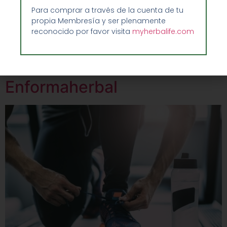
que desde Enformaherbal hemos redactado. Pequeñas
Para comprar a través de la cuenta de tu
propia Membresía y ser plenamente
estrategias que te ayudarán a sentir mejor y que te
reconocido por favor visita
myherbalife.com
acercarán a una vida más sana, tanto en lo que se
refiere a la mente como al cuerpo. Con la llegada […]
Hidratación extra con
Enformaherbal