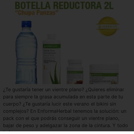
¿Te gustaría tener un vientre plano? ¿Quieres eliminar
para siempre la grasa acumulada en esta parte de tu
cuerpo? ¿Te gustaría lucir este verano el bikini sin
complejos? En EnformaHerbal tenemos la solución: un
pack con el que podrás conseguir un vientre plano,
bajar de peso y adelgazar la zona de la cintura. Y todo
[…]