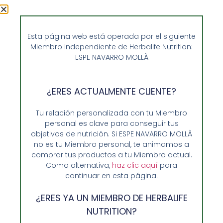
Cinco trucos para estar
guapa
Esta página web está operada por el siguiente
Miembro Independiente de Herbalife Nutrition:
ESPE NAVARRO MOLLÀ
¿ERES ACTUALMENTE CLIENTE?
Tu relación personalizada con tu Miembro
personal es clave para conseguir tus
objetivos de nutrición. Si ESPE NAVARRO MOLLÀ
no es tu Miembro personal, te animamos a
comprar tus productos a tu Miembro actual.
Como alternativa,
haz clic aquí
para
continuar en esta página.
¿ERES YA UN MIEMBRO DE HERBALIFE
Lejos de desanimarte, lo que debes hacer para sentirte
NUTRITION?
guapa es seguir estos cinco trucos para estar guapa