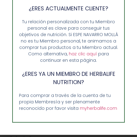
¿ERES ACTUALMENTE CLIENTE?
Tu relación personalizada con tu Miembro
personal es clave para conseguir tus
objetivos de nutrición. Si ESPE NAVARRO MOLLÀ
no es tu Miembro personal, te animamos a
comprar tus productos a tu Miembro actual.
Como alternativa,
haz clic aquí
para
continuar en esta página.
¿ERES YA UN MIEMBRO DE HERBALIFE
Opiniones de Clientes
NUTRITION?
Sobre Nosotros y Herbalife
Para comprar a través de la cuenta de tu
Ventajas de Comprar en Enformaherbal.com
propia Membresía y ser plenamente
reconocido por favor visita
myherbalife.com
GUIA RAPIDA Y AYUDA