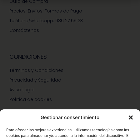
Guía de Compra
Precios-Envíos-Formas de Pago
Teléfono/whatsapp: 686 27 55 23
Contáctenos
CONDICIONES
Términos y Condiciones
Privacidad y Seguridad
Aviso Legal
Política de cookies
Gestionar consentimiento
SERVICIOS Y PROMOCIONES
Para ofrecer las mejores experiencias, utilizamos tecnologías como las
cookies para almacenar y/o acceder a la información del dispositivo. El
Hazte Miembro Herbalife