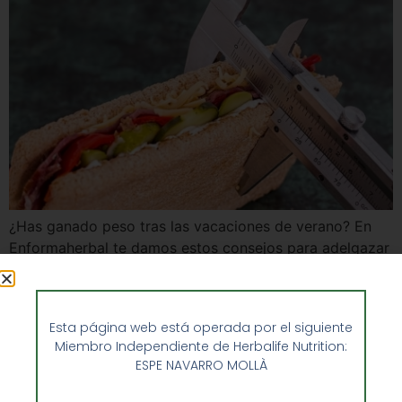
¿Has ganado peso tras las vacaciones de verano? En
Enformaherbal te damos estos consejos para adelgazar
de forma rápida y eficaz. No se trata de que sigas una
fórmula mágica sino de pautas que debes aplicar a tu
vida diaria para conseguir que tu figura se modele y
Esta página web está operada por el siguiente
que elimines los kilos que te sobran. […]
Miembro Independiente de Herbalife Nutrition:
ESPE NAVARRO MOLLÀ