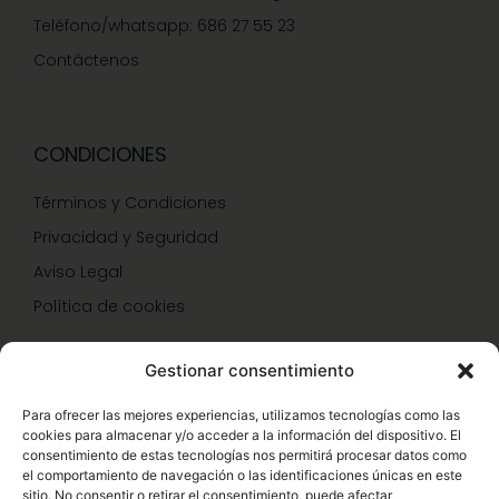
Teléfono/whatsapp: 686 27 55 23
Contáctenos
CONDICIONES
Términos y Condiciones
Privacidad y Seguridad
Aviso Legal
Política de cookies
Gestionar consentimiento
SERVICIOS Y PROMOCIONES
Para ofrecer las mejores experiencias, utilizamos tecnologías como las
cookies para almacenar y/o acceder a la información del dispositivo. El
Hazte Miembro Herbalife
consentimiento de estas tecnologías nos permitirá procesar datos como
el comportamiento de navegación o las identificaciones únicas en este
Consulta Nutrición Gratis
sitio. No consentir o retirar el consentimiento, puede afectar