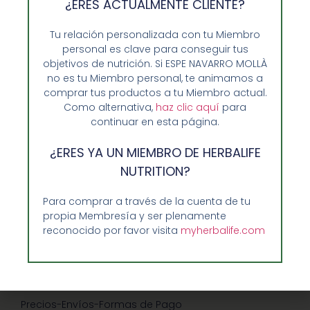
¿ERES ACTUALMENTE CLIENTE?
Tu relación personalizada con tu Miembro
personal es clave para conseguir tus
objetivos de nutrición. Si ESPE NAVARRO MOLLÀ
no es tu Miembro personal, te animamos a
comprar tus productos a tu Miembro actual.
Como alternativa,
haz clic aquí
para
continuar en esta página.
Opiniones de Clientes
¿ERES YA UN MIEMBRO DE HERBALIFE
NUTRITION?
Sobre Nosotros y Herbalife
Ventajas de Comprar en Enformaherbal.com
Para comprar a través de la cuenta de tu
propia Membresía y ser plenamente
reconocido por favor visita
myherbalife.com
GUIA RAPIDA Y AYUDA
Guía de Compra
Precios-Envíos-Formas de Pago