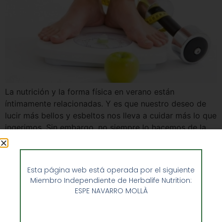
La nutrición y la forma física en verano están
íntimamente relacionadas. Y es que nuestro deseo de
lucir más bellos y esbeltos nos lleva a cuidar más lo que
ingerimos. Sin embargo, no siempre lo hacemos de la
manera correcta y hace que podamos sufrir alguna
carencia importante que se traduzca en problemas de
salud […]
Esta página web está operada por el siguiente
Miembro Independiente de Herbalife Nutrition:
ESPE NAVARRO MOLLÀ