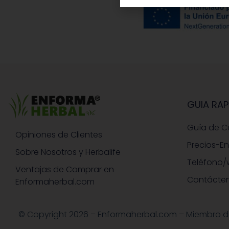
GUIA RAP
Guía de 
Opiniones de Clientes
Precios-E
Sobre Nosotros y Herbalife
Teléfono/
Ventajas de Comprar en
Contácte
Enformaherbal.com
© Copyright 2026 – Enformaherbal.com – Miembro de H