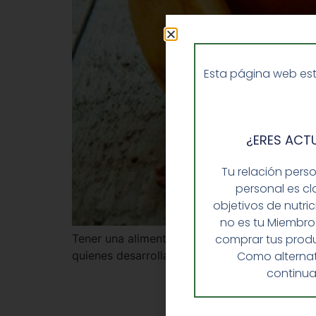
Esta página web est
¿ERES ACT
Tu relación pers
personal es cl
objetivos de nutri
no es tu Miembro
Tener una alimentación saludable es la princ
comprar tus produ
quienes desarrollan una actividad deportiva. 
Como alternat
continua