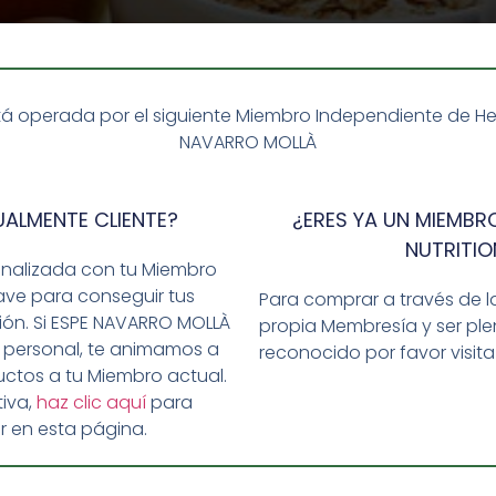
á operada por el siguiente Miembro Independiente de Herba
NAVARRO MOLLÀ
UALMENTE CLIENTE?
¿ERES YA UN MIEMBRO
NUTRITIO
onalizada con tu Miembro
ave para conseguir tus
Para comprar a través de l
ción. Si ESPE NAVARRO MOLLÀ
propia Membresía y ser p
 personal, te animamos a
reconocido por favor visit
ipal preocupación para muchas personas. Sobre todo, para 
ctos a tu Miembro actual.
En estos casos, cuidar la alimentación es fundamental.
iva,
haz clic aquí
para
r en esta página.