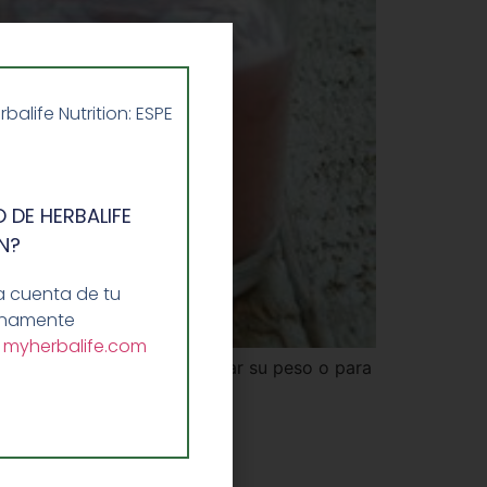
life Nutrition: ESPE
 DE HERBALIFE
N?
a cuenta de tu
lenamente
a
myherbalife.com
aquellas que desean controlar su peso o para