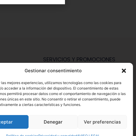
SERVICIOS Y PROMOCIONES
Gestionar consentimiento
Hazte Miembro Herbalife
Consulta Nutrición Gratis
 las mejores experiencias, utilizamos tecnologías como las cookies para
o acceder a la información del dispositivo. El consentimiento de estas
Descuentos Vip Herbalife
 nos permitirá procesar datos como el comportamiento de navegación o las
ones únicas en este sitio. No consentir o retirar el consentimiento, puede
tivamente a ciertas características y funciones.
ceptar
Denegar
Ver preferencias
1
acceda a Herbalife.es – Desarrollo Web por
B2B activa
.
Política de cookies
Privacidad y seguridad
AVISO LEGAL