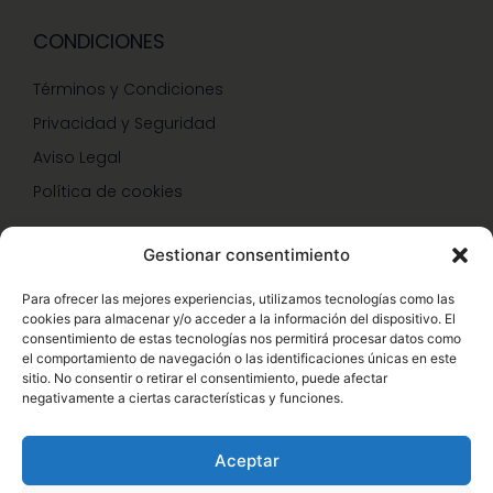
CONDICIONES
Términos y Condiciones
Privacidad y Seguridad
Aviso Legal
Política de cookies
Gestionar consentimiento
SERVICIOS Y PROMOCIONES
Para ofrecer las mejores experiencias, utilizamos tecnologías como las
cookies para almacenar y/o acceder a la información del dispositivo. El
Hazte Miembro Herbalife
consentimiento de estas tecnologías nos permitirá procesar datos como
el comportamiento de navegación o las identificaciones únicas en este
Consulta Nutrición Gratis
sitio. No consentir o retirar el consentimiento, puede afectar
negativamente a ciertas características y funciones.
Descuentos Vip Herbalife
Aceptar