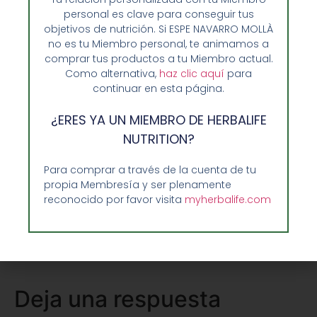
productos de primera mano y acceder a una
personal es clave para conseguir tus
mayor información gracias a nuestro personal
objetivos de nutrición. Si ESPE NAVARRO MOLLÀ
especializado en nutrición.
no es tu Miembro personal, te animamos a
comprar tus productos a tu Miembro actual.
Como alternativa,
haz clic aquí
para
continuar en esta página.
Compartir:
¿ERES YA UN MIEMBRO DE HERBALIFE
NUTRITION?
Facebook
Twitter
Para comprar a través de la cuenta de tu
propia Membresía y ser plenamente
reconocido por favor visita
myherbalife.com
Pinterest
LinkedIn
Deja una respuesta