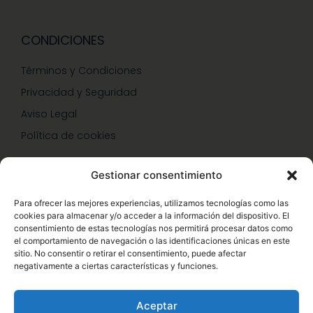
CONDICIONES
Términos y Condiciones
Privacidad y Seguridad
Aviso Legal
Política de cookies
Gestionar consentimiento
SERVICIOS Y PROMOCIONES
Para ofrecer las mejores experiencias, utilizamos tecnologías como las
cookies para almacenar y/o acceder a la información del dispositivo. El
Hazte Miembro Herbalife
consentimiento de estas tecnologías nos permitirá procesar datos como
el comportamiento de navegación o las identificaciones únicas en este
Consulta Nutrición Gratis
sitio. No consentir o retirar el consentimiento, puede afectar
negativamente a ciertas características y funciones.
Descuentos Vip Herbalife
Aceptar