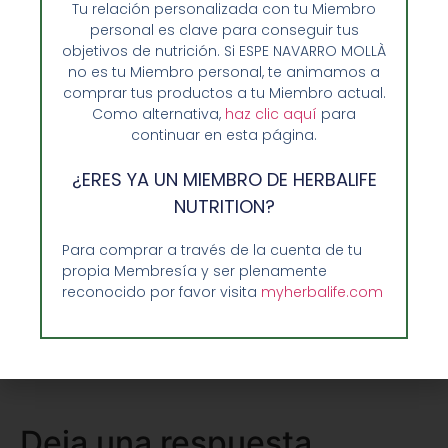
Tu relación personalizada con tu Miembro
pueden ayudarnos ya que su
personal es clave para conseguir tus
composición también ayuda a la
objetivos de nutrición. Si ESPE NAVARRO MOLLÀ
no es tu Miembro personal, te animamos a
construcción de masa muscular
.
comprar tus productos a tu Miembro actual.
Como alternativa,
haz clic aquí
para
continuar en esta página.
Compartir:
¿ERES YA UN MIEMBRO DE HERBALIFE
NUTRITION?
Facebook
Twitter
Para comprar a través de la cuenta de tu
propia Membresía y ser plenamente
reconocido por favor visita
myherbalife.com
Pinterest
LinkedIn
Deja una respuesta