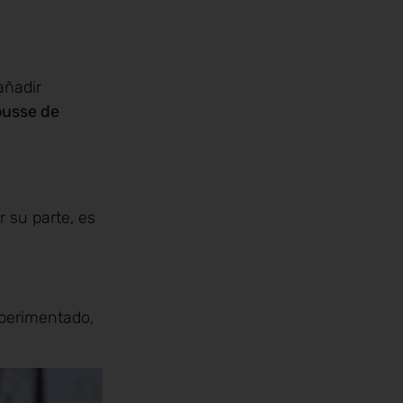
añadir
ousse de
r su parte, es
xperimentado,