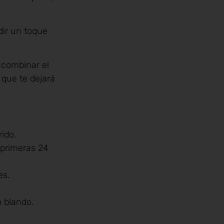
ir un toque
 combinar el
 que te dejará
rido.
 primeras 24
es.
 blando.