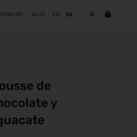
HERBALIFE
BLOG
EN
ES
ousse de
hocolate y
guacate