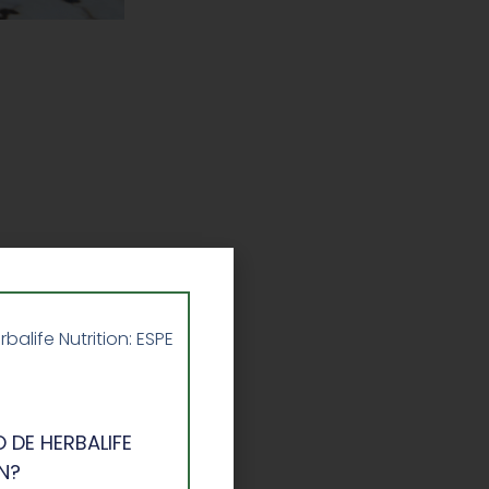
life Nutrition: ESPE
o de cacao de
 DE HERBALIFE
N?