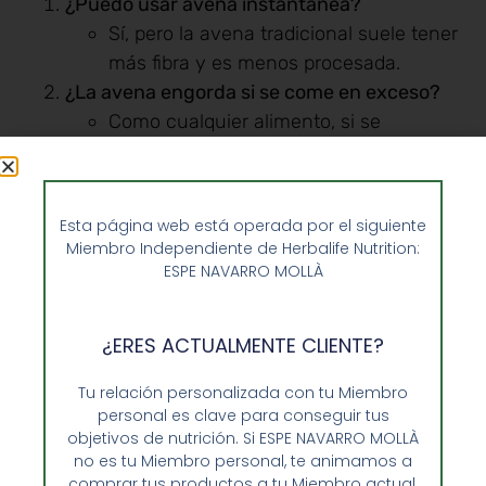
¿Puedo usar avena instantánea?
Sí, pero la avena tradicional suele tener
más fibra y es menos procesada.
¿La avena engorda si se come en exceso?
Como cualquier alimento, si se
consume en grandes cantidades y sin
control puede contribuir al aumento de
peso.
Esta página web está operada por el siguiente
¿Puedo preparar la avena con leche
Miembro Independiente de Herbalife Nutrition:
vegetal?
ESPE NAVARRO MOLLÀ
¡Por supuesto! La leche de almendra,
soya o avena son excelentes opciones.
¿ERES ACTUALMENTE CLIENTE?
¿Cómo puedo endulzar la avena de forma
natural?
Tu relación personalizada con tu Miembro
Frutas, miel o stevia son excelentes
personal es clave para conseguir tus
objetivos de nutrición. Si ESPE NAVARRO MOLLÀ
opciones naturales.
no es tu Miembro personal, te animamos a
¿La avena es apta para celíacos?
comprar tus productos a tu Miembro actual.