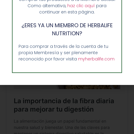
Aunque la avena en sí no contiene
Como alternativa,
haz clic aquí
para
continuar en esta página.
gluten
, a menudo se procesa en
lugares con productos que sí lo tienen.
¿ERES YA UN MIEMBRO DE HERBALIFE
Busca avena certificada sin gluten si
NUTRITION?
eres celíaco.
Para comprar a través de la cuenta de tu
propia Membresía y ser plenamente
reconocido por favor visita
myherbalife.com