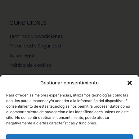
CONDICIONES
Términos y Condiciones
Privacidad y Seguridad
Aviso Legal
Política de cookies
Gestionar consentimiento
SERVICIOS Y PROMOCIONES
Para ofrecer las mejores experiencias, utilizamos tecnologías como las
cookies para almacenar y/o acceder a la información del dispositivo. El
Hazte Miembro Herbalife
consentimiento de estas tecnologías nos permitirá procesar datos como
el comportamiento de navegación o las identificaciones únicas en este
Consulta Nutrición Gratis
sitio. No consentir o retirar el consentimiento, puede afectar
negativamente a ciertas características y funciones.
Descuentos Vip Herbalife