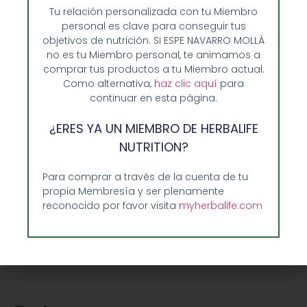
necesidades; ven a nuestra tienda
Tu relación personalizada con tu Miembro
personal es clave para conseguir tus
Enformaherbal de Valencia
y nosotros te
objetivos de nutrición. Si ESPE NAVARRO MOLLÀ
asesoraremos al respecto. Muy pronto notarás las
no es tu Miembro personal, te animamos a
diferencias.
comprar tus productos a tu Miembro actual.
Como alternativa,
haz clic aquí
para
continuar en esta página.
¿ERES YA UN MIEMBRO DE HERBALIFE
Compartir:
NUTRITION?
Para comprar a través de la cuenta de tu
Facebook
Twitter
propia Membresía y ser plenamente
reconocido por favor visita
myherbalife.com
Pinterest
LinkedIn