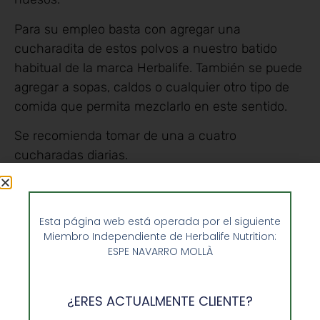
Para su empleo basta con agregar una
cucharadita de estos polvos a nuestro batido
habitual de la marca Herbalife. También se puede
agregar a sopas, caldos o cualquier otro tipo de
comida que permita mezclarlo en este sentido.
Se recomienda tomar de una a cuatro
cucharadas diarias.
Este polvo de proteína se obtiene de la soja y de
las proteínas del suelo, por lo que es un producto
Esta página web está operada por el siguiente
apto para personas vegetarianas.
Miembro Independiente de Herbalife Nutrition:
ESPE NAVARRO MOLLÀ
Así pues, si queremos mejorar las funciones
básicas de nuestro organismo y notamos que
con la alimentación diaria o nuestra dieta
¿ERES ACTUALMENTE CLIENTE?
habitual, no somos capaces de cubrir estas